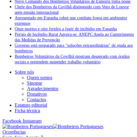
Novo Comando dos Bombeiros Voluntários de Esmoriz toma posse
Chefe dos Bombeiros da Covilhã distinguido com Voto de Louvor
após missão internacional
Apresentado em Espanha robot que combate fogos em ambientes
extremos
Onze mortos e oito feridos a fugir de incêndio em Espanha
Perigo de Incêndio Rural Agrava-se: ANEPC Apela ao Cumprimento
das Medidas de Prevenção
Governo está preparado para “soluções extraordinárias” de ajuda aos
bombeiros
Bombeiros Voluntários da Covilhã mostram desagrado com órgãos
sociais e pretendem suspender trabalho voluntário
Sobre nós
Quem somos
Sinopse
Agradecimentos
Donativos
Contactos
Estatuto editorial
Ficha técnica
Facebook
Instagram
Ocorrências