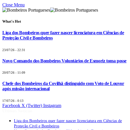
Close Menu
What's Hot
Liga dos Bombeiros quer fazer nascer licenciatura em Ciências de
Proteção Civil e Bombeiros
23/07/26 - 22:31
Novo Comando dos Bombeiros Voluntários de Esmoriz toma posse
20/07/26 - 11:09
Chefe dos Bombeiros da Covilhã distinguido com Voto de Louvor
após missão internacional
17/07/26 - 0:13
Facebook
X (Twitter)
Instagram
Últimas Notícias
Liga dos Bombeiros quer fazer nascer licenciatura em Ciências de
Proteção Civil e Bombeiros