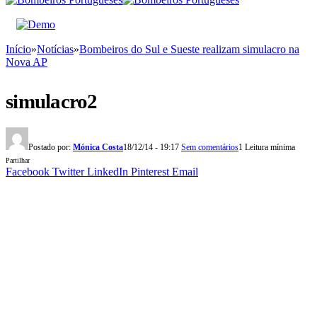
Início
»
Notícias
»
Bombeiros do Sul e Sueste realizam simulacro na
Nova AP
simulacro2
Postado por:
Mónica Costa
18/12/14 - 19:17
Sem comentários
1 Leitura mínima
Partilhar
Facebook
Twitter
LinkedIn
Pinterest
Email