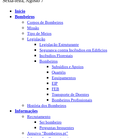
Sexta-feira, Agosto 7
Início
Bombeiros
Corpos de Bombeiros
Missão
Tipo de Meios
Legislação
Legislação Estruturante
Segurança contra Incêndios em Edificios
Incêndios Florestais
Bombeiros
Subsídios e Apoios
Quartéis
Equipamentos
EIP
FEB
Transporte de Doentes
Bombeiros Profissionais
História dos Bombeiros
Informações
Recrutamento
Ser bombeiro
Perguntas frequentes
Arquivo “Bombeiros.pt”