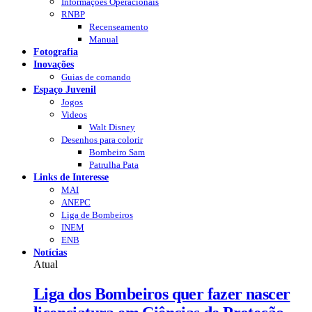
Informações Operacionais
RNBP
Recenseamento
Manual
Fotografia
Inovações
Guias de comando
Espaço Juvenil
Jogos
Videos
Walt Disney
Desenhos para colorir
Bombeiro Sam
Patrulha Pata
Links de Interesse
MAI
ANEPC
Liga de Bombeiros
INEM
ENB
Notícias
Atual
Liga dos Bombeiros quer fazer nascer