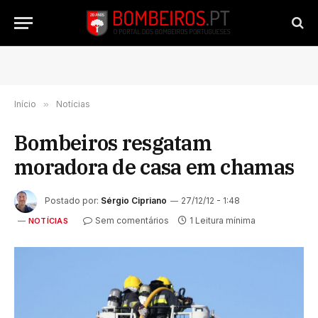
Início
»
Notícias
Bombeiros resgatam
moradora de casa em chamas
Postado por:
Sérgio Cipriano
27/12/12 - 1:48
Sem comentários
1 Leitura mínima
NOTÍCIAS