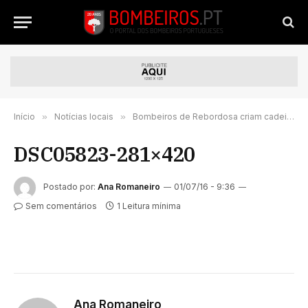
Início
»
Notícias locais
»
Bombeiros de Rebordosa criam cadeira de 4,5 metros para promover Bazar do Móvel
DSC05823-281×420
Postado por:
Ana Romaneiro
01/07/16 - 9:36
Sem comentários
1 Leitura mínima
Ana Romaneiro