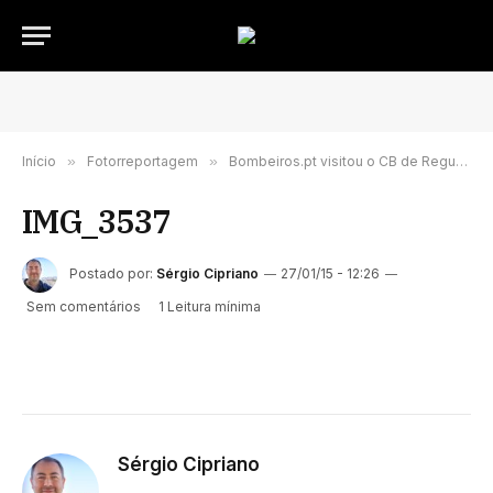
Início
»
Fotorreportagem
»
Bombeiros.pt visitou o CB de Reguengos de Monsaraz
IMG_3537
Postado por:
Sérgio Cipriano
27/01/15 - 12:26
Sem comentários
1 Leitura mínima
Sérgio Cipriano