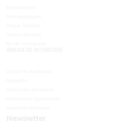
Internacionais
Fotorreportagem
Artigos Técnicos
Crónica Semanal
Novas Tecnologias
ÁREAS DE INTERESSE
Corpos de Bombeiros
Fotografia
História dos Bombeiros
Informações Operacionais
Arquivo Bombeiros.pt
Newsletter
Receba as últimas informações do portal dos Bombeiros
Portugueses.