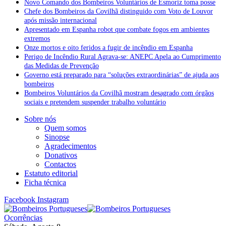
Novo Comando dos Bombeiros Voluntários de Esmoriz toma posse
Chefe dos Bombeiros da Covilhã distinguido com Voto de Louvor
após missão internacional
Apresentado em Espanha robot que combate fogos em ambientes
extremos
Onze mortos e oito feridos a fugir de incêndio em Espanha
Perigo de Incêndio Rural Agrava-se: ANEPC Apela ao Cumprimento
das Medidas de Prevenção
Governo está preparado para “soluções extraordinárias” de ajuda aos
bombeiros
Bombeiros Voluntários da Covilhã mostram desagrado com órgãos
sociais e pretendem suspender trabalho voluntário
Sobre nós
Quem somos
Sinopse
Agradecimentos
Donativos
Contactos
Estatuto editorial
Ficha técnica
Facebook
Instagram
Ocorrências