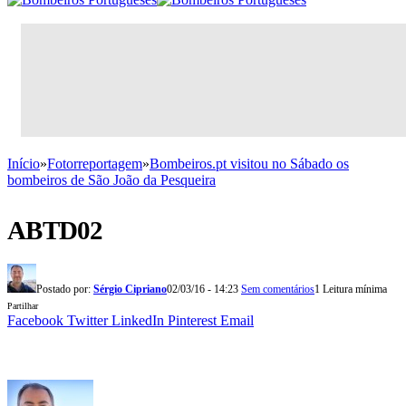
Início
»
Fotorreportagem
»
Bombeiros.pt visitou no Sábado os
bombeiros de São João da Pesqueira
ABTD02
Postado por:
Sérgio Cipriano
02/03/16 - 14:23
Sem comentários
1 Leitura mínima
Partilhar
Facebook
Twitter
LinkedIn
Pinterest
Email