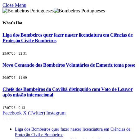
Close Menu
What's Hot
Liga dos Bombeiros quer fazer nascer licenciatura em Ciências de
Proteção Civil e Bombeiros
23/07/26 - 22:31
Novo Comando dos Bombeiros Voluntários de Esmoriz toma posse
20/07/26 - 11:09
Chefe dos Bombeiros da Covilhã distinguido com Voto de Louvor
após missão internacional
17/07/26 - 0:13
Facebook
X (Twitter)
Instagram
Últimas Notícias
Liga dos Bombeiros quer fazer nascer licenciatura em Ciências de
Proteção Civil e Bombeiros