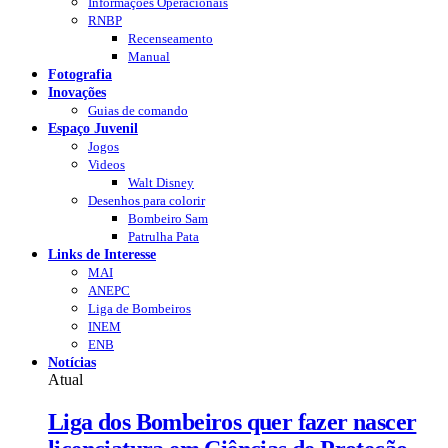
Informações Operacionais
RNBP
Recenseamento
Manual
Fotografia
Inovações
Guias de comando
Espaço Juvenil
Jogos
Videos
Walt Disney
Desenhos para colorir
Bombeiro Sam
Patrulha Pata
Links de Interesse
MAI
ANEPC
Liga de Bombeiros
INEM
ENB
Notícias
Atual
Liga dos Bombeiros quer fazer nascer