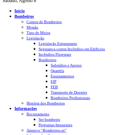
Sábado, Agosto 8
Início
Bombeiros
Corpos de Bombeiros
Missão
Tipo de Meios
Legislação
Legislação Estruturante
Segurança contra Incêndios em Edificios
Incêndios Florestais
Bombeiros
Subsídios e Apoios
Quartéis
Equipamentos
EIP
FEB
Transporte de Doentes
Bombeiros Profissionais
História dos Bombeiros
Informações
Recrutamento
Ser bombeiro
Perguntas frequentes
Arquivo “Bombeiros.pt”