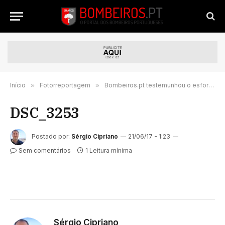
Início
»
Fotorreportagem
»
Bombeiros.pt testemunhou o esforço notável dos operacionais no incêndio de Góis
DSC_3253
Postado por:
Sérgio Cipriano
21/06/17 - 1:23
Sem comentários
1 Leitura mínima
Sérgio Cipriano