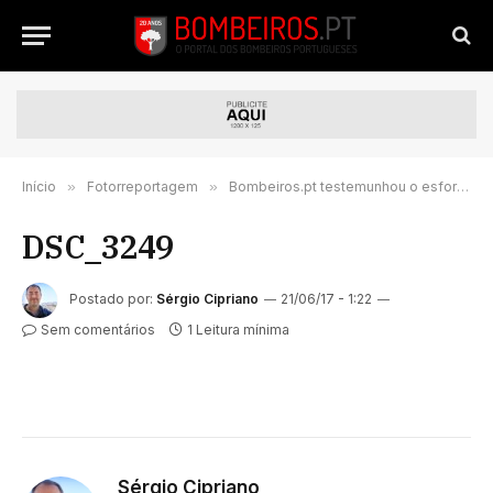
Início
»
Fotorreportagem
»
Bombeiros.pt testemunhou o esforço notável dos operacionais no incêndio de Góis
DSC_3249
Postado por:
Sérgio Cipriano
21/06/17 - 1:22
Sem comentários
1 Leitura mínima
Sérgio Cipriano