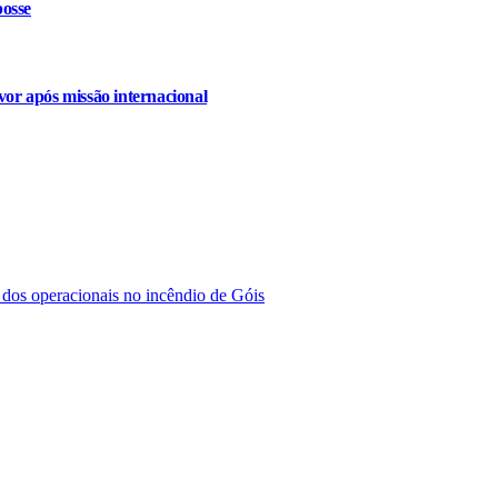
osse
or após missão internacional
 dos operacionais no incêndio de Góis