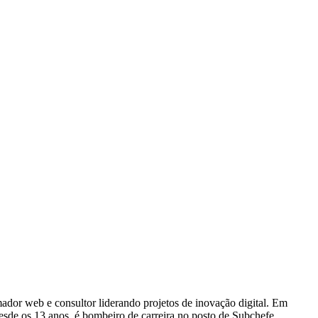
dor web e consultor liderando projetos de inovação digital. Em
e os 13 anos, é bombeiro de carreira no posto de Subchefe,