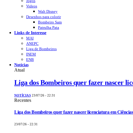
Jogos
Videos
Walt Disney
Desenhos para colorir
Bombeiro Sam
Patrulha Pata
Links de Interesse
MAI
ANEPC
Liga de Bombeiros
INEM
ENB
Notícias
Atual
Liga dos Bombeiros quer fazer nascer li
NOTÍCIAS
23/07/26 - 22:31
Recentes
Liga dos Bombeiros quer fazer nascer licenciatura em Ciências
23/07/26 - 22:31