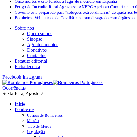
Onze mortos e oito feridos a fugir de incêndio em Espanha
Perigo de Incêndio Rural Agrava-se: ANEPC Apela ao Cumprimento d
Governo está preparado para “soluções extraordinárias” de ajuda aos 
Bombeiros Voluntários da Covilhã mostram desagrado com órgãos socia
Sobre nós
Quem somos
Sinopse
Agradecimentos
Donativos
Contactos
Estatuto editorial
Ficha técnica
Facebook
Instagram
Ocorrências
Sexta-feira, Agosto 7
Início
Bombeiros
Corpos de Bombeiros
Missão
Tipo de Meios
Legislação