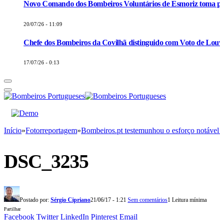
Novo Comando dos Bombeiros Voluntários de Esmoriz toma p
20/07/26 - 11:09
Chefe dos Bombeiros da Covilhã distinguido com Voto de Louv
17/07/26 - 0:13
Início
»
Fotorreportagem
»
Bombeiros.pt testemunhou o esforço notável
DSC_3235
Postado por:
Sérgio Cipriano
21/06/17 - 1:21
Sem comentários
1 Leitura mínima
Partilhar
Facebook
Twitter
LinkedIn
Pinterest
Email