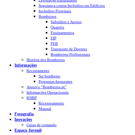
Legislação Estruturante
Segurança contra Incêndios em Edificios
Incêndios Florestais
Bombeiros
Subsídios e Apoios
Quartéis
Equipamentos
EIP
FEB
Transporte de Doentes
Bombeiros Profissionais
História dos Bombeiros
Informações
Recrutamento
Ser bombeiro
Perguntas frequentes
Arquivo “Bombeiros.pt”
Informações Operacionais
RNBP
Recenseamento
Manual
Fotografia
Inovações
Guias de comando
Espaço Juvenil