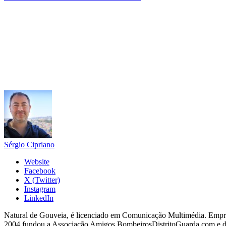
Sérgio Cipriano
Website
Facebook
X (Twitter)
Instagram
LinkedIn
Natural de Gouveia, é licenciado em Comunicação Multimédia. Empres
2004 fundou a Associação Amigos BombeirosDistritoGuarda.com e dir