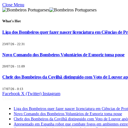
Close Menu
What's Hot
Liga dos Bombeiros quer fazer nascer licenciatura em Ciências de Pr
23/07/26 - 22:31
Novo Comando dos Bombeiros Voluntários de Esmoriz toma posse
20/07/26 - 11:09
Chefe dos Bombeiros da Covilhã distinguido com Voto de Louvor apó
17/07/26 - 0:13
Facebook
X (Twitter)
Instagram
Últimas Notícias
Liga dos Bombeiros quer fazer nascer licenciatura em Ciências de Pro
Novo Comando dos Bombeiros Voluntários de Esmoriz toma posse
Chefe dos Bombeiros da Covilhã distinguido com Voto de Louvor após
Apresentado em Espanha robot que combate fogos em ambientes extr