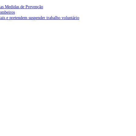
as Medidas de Prevenção
bombeiros
is e pretendem suspender trabalho voluntário