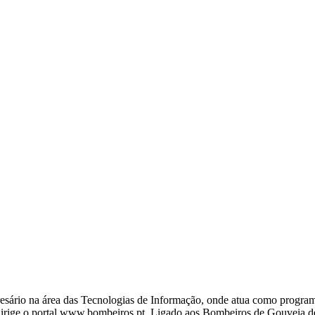
ário na área das Tecnologias de Informação, onde atua como programa
ige o portal www.bombeiros.pt. Ligado aos Bombeiros de Gouveia desd