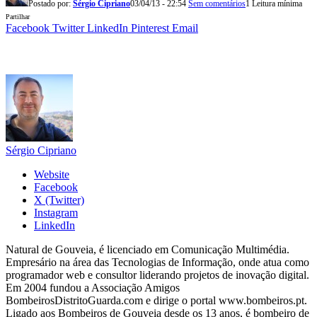
Postado por:
Sérgio Cipriano
03/04/13 - 22:54
Sem comentários
1 Leitura mínima
Partilhar
Facebook
Twitter
LinkedIn
Pinterest
Email
Sérgio Cipriano
Website
Facebook
X (Twitter)
Instagram
LinkedIn
Natural de Gouveia, é licenciado em Comunicação Multimédia.
Empresário na área das Tecnologias de Informação, onde atua como
programador web e consultor liderando projetos de inovação digital.
Em 2004 fundou a Associação Amigos
BombeirosDistritoGuarda.com e dirige o portal www.bombeiros.pt.
Ligado aos Bombeiros de Gouveia desde os 13 anos, é bombeiro de