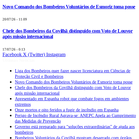
Novo Comando dos Bombeiros Voluntários de Esmoriz toma posse
20/07/26 - 11:09
Chefe dos Bombeiros da Covilhã distinguido com Voto de Louvor
após missão internacional
17/07/26 - 0:13
Facebook
X (Twitter)
Instagram
Últimas Notícias
Liga dos Bombeiros quer fazer nascer licenciatura em Ciências de
Proteção Civil e Bombeiros
Novo Comando dos Bombeiros Voluntários de Esmoriz toma posse
Chefe dos Bombeiros da Covilhã distinguido com Voto de Louvor
após missão internacional
Apresentado em Espanha robot que combate fogos em ambientes
extremos
Onze mortos e oito feridos a fugir de incêndio em Espanha
Perigo de Incêndio Rural Agrava-se: ANEPC Apela ao Cumprimento
das Medidas de Prevenção
Governo está preparado para “soluções extraordinárias” de ajuda aos
bombeiros
Bombeiros Voluntários da Covilhã mostram desagrado com órgãos