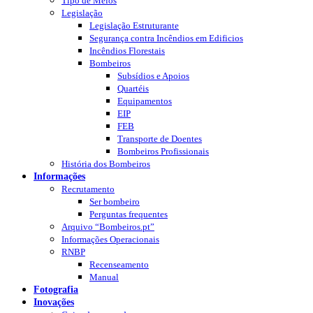
Tipo de Meios
Legislação
Legislação Estruturante
Segurança contra Incêndios em Edificios
Incêndios Florestais
Bombeiros
Subsídios e Apoios
Quartéis
Equipamentos
EIP
FEB
Transporte de Doentes
Bombeiros Profissionais
História dos Bombeiros
Informações
Recrutamento
Ser bombeiro
Perguntas frequentes
Arquivo “Bombeiros.pt”
Informações Operacionais
RNBP
Recenseamento
Manual
Fotografia
Inovações