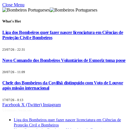
Close Menu
What's Hot
Liga dos Bombeiros quer fazer nascer licenciatura em Ciências de
Proteção Civil e Bombeiros
23/07/26 - 22:31
Novo Comando dos Bombeiros Voluntários de Esmoriz toma posse
20/07/26 - 11:09
Chefe dos Bombeiros da Covilhã distinguido com Voto de Louvor
após missão internacional
17/07/26 - 0:13
Facebook
X (Twitter)
Instagram
Últimas Notícias
Liga dos Bombeiros quer fazer nascer licenciatura em Ciências de
Proteção Civil e Bombeiros