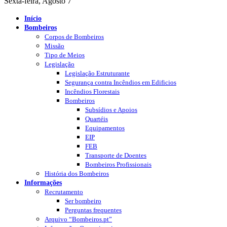
Sexta-feira, Agosto 7
Início
Bombeiros
Corpos de Bombeiros
Missão
Tipo de Meios
Legislação
Legislação Estruturante
Segurança contra Incêndios em Edificios
Incêndios Florestais
Bombeiros
Subsídios e Apoios
Quartéis
Equipamentos
EIP
FEB
Transporte de Doentes
Bombeiros Profissionais
História dos Bombeiros
Informações
Recrutamento
Ser bombeiro
Perguntas frequentes
Arquivo “Bombeiros.pt”