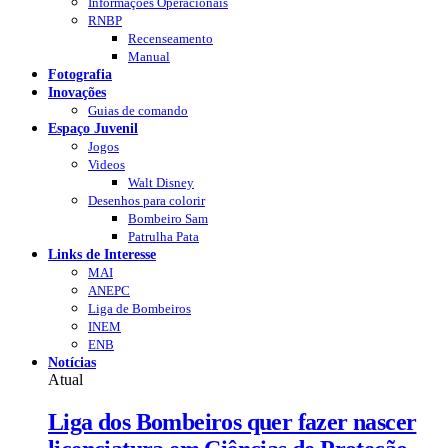
Informações Operacionais
RNBP
Recenseamento
Manual
Fotografia
Inovações
Guias de comando
Espaço Juvenil
Jogos
Videos
Walt Disney
Desenhos para colorir
Bombeiro Sam
Patrulha Pata
Links de Interesse
MAI
ANEPC
Liga de Bombeiros
INEM
ENB
Notícias
Atual
Liga dos Bombeiros quer fazer nascer