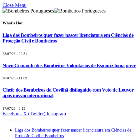
Close Menu
What's Hot
Liga dos Bombeiros quer fazer nascer licenciatura em Ciências de
Proteção Civil e Bombeiros
23/07/26 - 22:31
Novo Comando dos Bombeiros Voluntários de Esmoriz toma posse
20/07/26 - 11:09
Chefe dos Bombeiros da Covilhã distinguido com Voto de Louvor
após missão internacional
17/07/26 - 0:13
Facebook
X (Twitter)
Instagram
Últimas Notícias
Liga dos Bombeiros quer fazer nascer licenciatura em Ciências de
Proteção Civil e Bombeiros