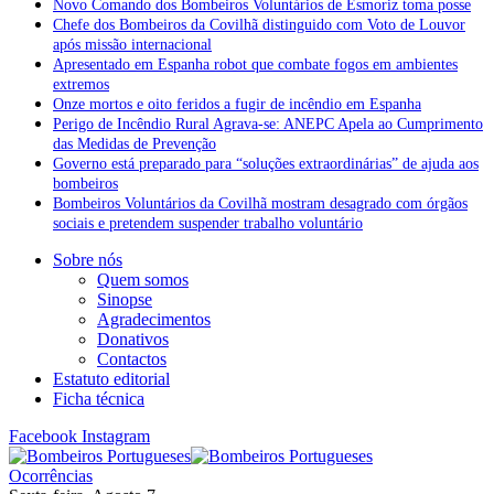
Novo Comando dos Bombeiros Voluntários de Esmoriz toma posse
Chefe dos Bombeiros da Covilhã distinguido com Voto de Louvor
após missão internacional
Apresentado em Espanha robot que combate fogos em ambientes
extremos
Onze mortos e oito feridos a fugir de incêndio em Espanha
Perigo de Incêndio Rural Agrava-se: ANEPC Apela ao Cumprimento
das Medidas de Prevenção
Governo está preparado para “soluções extraordinárias” de ajuda aos
bombeiros
Bombeiros Voluntários da Covilhã mostram desagrado com órgãos
sociais e pretendem suspender trabalho voluntário
Sobre nós
Quem somos
Sinopse
Agradecimentos
Donativos
Contactos
Estatuto editorial
Ficha técnica
Facebook
Instagram
Ocorrências