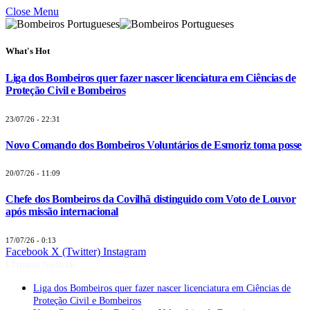
Close Menu
What's Hot
Liga dos Bombeiros quer fazer nascer licenciatura em Ciências de
Proteção Civil e Bombeiros
23/07/26 - 22:31
Novo Comando dos Bombeiros Voluntários de Esmoriz toma posse
20/07/26 - 11:09
Chefe dos Bombeiros da Covilhã distinguido com Voto de Louvor
após missão internacional
17/07/26 - 0:13
Facebook
X (Twitter)
Instagram
Últimas Notícias
Liga dos Bombeiros quer fazer nascer licenciatura em Ciências de
Proteção Civil e Bombeiros