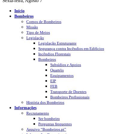
Sexta-feira, Agosto 7
Início
Bombeiros
Corpos de Bombeiros
Missão
Tipo de Meios
Legislação
Legislação Estruturante
Segurança contra Incêndios em Edificios
Incêndios Florestais
Bombeiros
Subsídios e Apoios
Quartéis
Equipamentos
EIP
FEB
Transporte de Doentes
Bombeiros Profissionais
História dos Bombeiros
Informações
Recrutamento
Ser bombeiro
Perguntas frequentes
Arquivo “Bombeiros.pt”