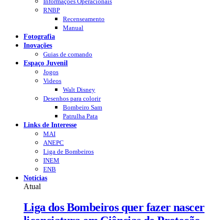
Informações Operacionais
RNBP
Recenseamento
Manual
Fotografia
Inovações
Guias de comando
Espaço Juvenil
Jogos
Videos
Walt Disney
Desenhos para colorir
Bombeiro Sam
Patrulha Pata
Links de Interesse
MAI
ANEPC
Liga de Bombeiros
INEM
ENB
Notícias
Atual
Liga dos Bombeiros quer fazer nascer