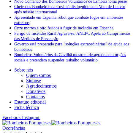
Novo Comando dos Bombeiros Voluntários de Esmoriz toma posse
Chefe dos Bombeiros da Covilhã distinguido com Voto de Louvor
após missão internacional
Apresentado em Espanha robot que combate fogos em ambientes
extremos
Onze mortos e oito feridos a fugir de incêndio em Espanha
Perigo de Incêndio Rural Agrava-se: ANEPC Apela ao Cumprimento
das Medidas de Prevenção
Governo está preparado para “soluções extraordinárias” de ajuda aos
bombeiros
Bombeiros Voluntários da Covilhã mostram desagrado com órgãos
sociais e pretendem suspender trabalho voluntário
Sobre nós
Quem somos
Sinopse
Agradecimentos
Donativos
Contactos
Estatuto editorial
Ficha técnica
Facebook
Instagram
Ocorrências