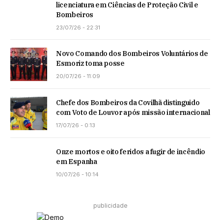
licenciatura em Ciências de Proteção Civil e
Bombeiros
23/07/26 - 22:31
Novo Comando dos Bombeiros Voluntários de
Esmoriz toma posse
20/07/26 - 11:09
Chefe dos Bombeiros da Covilhã distinguido
com Voto de Louvor após missão internacional
17/07/26 - 0:13
Onze mortos e oito feridos a fugir de incêndio
em Espanha
10/07/26 - 10:14
publicidade