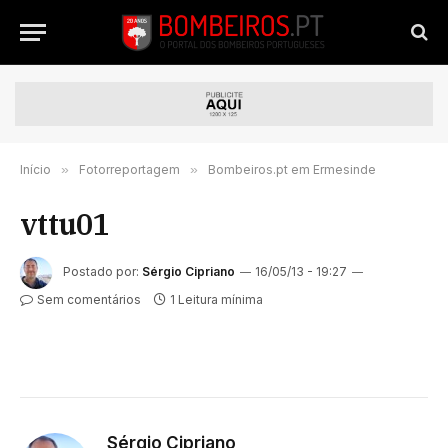
Início
»
Fotorreportagem
»
Bombeiros.pt em Ermesinde
vttu01
Postado por:
Sérgio Cipriano
16/05/13 - 19:27
Sem comentários
1 Leitura mínima
Sérgio Cipriano