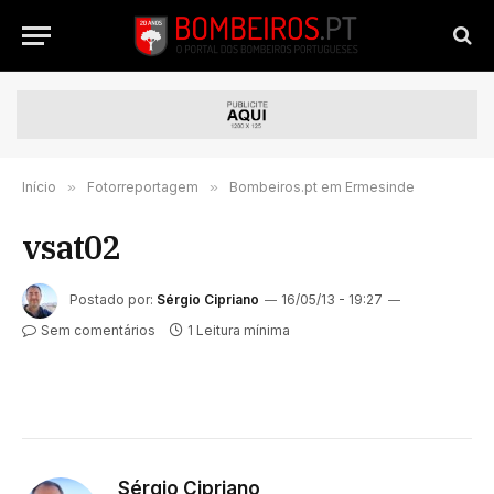
Início
»
Fotorreportagem
»
Bombeiros.pt em Ermesinde
vsat02
Postado por:
Sérgio Cipriano
16/05/13 - 19:27
Sem comentários
1 Leitura mínima
Sérgio Cipriano