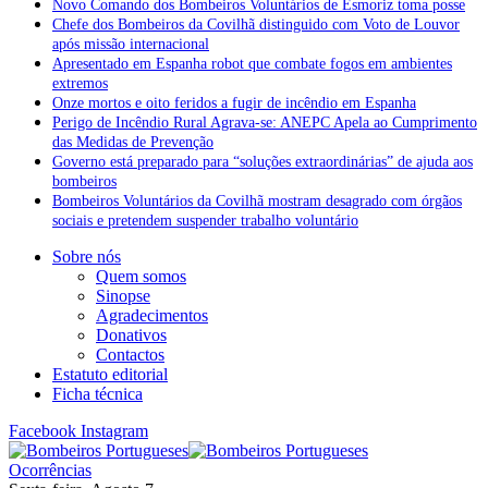
Novo Comando dos Bombeiros Voluntários de Esmoriz toma posse
Chefe dos Bombeiros da Covilhã distinguido com Voto de Louvor
após missão internacional
Apresentado em Espanha robot que combate fogos em ambientes
extremos
Onze mortos e oito feridos a fugir de incêndio em Espanha
Perigo de Incêndio Rural Agrava-se: ANEPC Apela ao Cumprimento
das Medidas de Prevenção
Governo está preparado para “soluções extraordinárias” de ajuda aos
bombeiros
Bombeiros Voluntários da Covilhã mostram desagrado com órgãos
sociais e pretendem suspender trabalho voluntário
Sobre nós
Quem somos
Sinopse
Agradecimentos
Donativos
Contactos
Estatuto editorial
Ficha técnica
Facebook
Instagram
Ocorrências