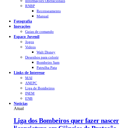
Informações Operacionais
RNBP
Recenseamento
Manual
Fotografia
Inovações
Guias de comando
Espaço Juvenil
Jogos
Videos
Walt Disney
Desenhos para colorir
Bombeiro Sam
Patrulha Pata
Links de Interesse
MAI
ANEPC
Liga de Bombeiros
INEM
ENB
Notícias
Atual
Liga dos Bombeiros quer fazer nascer