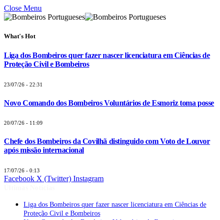
Close Menu
What's Hot
Liga dos Bombeiros quer fazer nascer licenciatura em Ciências de
Proteção Civil e Bombeiros
23/07/26 - 22:31
Novo Comando dos Bombeiros Voluntários de Esmoriz toma posse
20/07/26 - 11:09
Chefe dos Bombeiros da Covilhã distinguido com Voto de Louvor
após missão internacional
17/07/26 - 0:13
Facebook
X (Twitter)
Instagram
Últimas Notícias
Liga dos Bombeiros quer fazer nascer licenciatura em Ciências de
Proteção Civil e Bombeiros