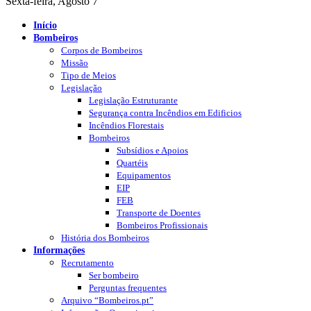
Sexta-feira, Agosto 7
Início
Bombeiros
Corpos de Bombeiros
Missão
Tipo de Meios
Legislação
Legislação Estruturante
Segurança contra Incêndios em Edificios
Incêndios Florestais
Bombeiros
Subsídios e Apoios
Quartéis
Equipamentos
EIP
FEB
Transporte de Doentes
Bombeiros Profissionais
História dos Bombeiros
Informações
Recrutamento
Ser bombeiro
Perguntas frequentes
Arquivo “Bombeiros.pt”