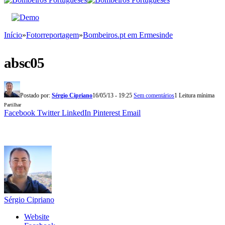
Início
»
Fotorreportagem
»
Bombeiros.pt em Ermesinde
absc05
Postado por:
Sérgio Cipriano
16/05/13 - 19:25
Sem comentários
1 Leitura mínima
Partilhar
Facebook
Twitter
LinkedIn
Pinterest
Email
Sérgio Cipriano
Website