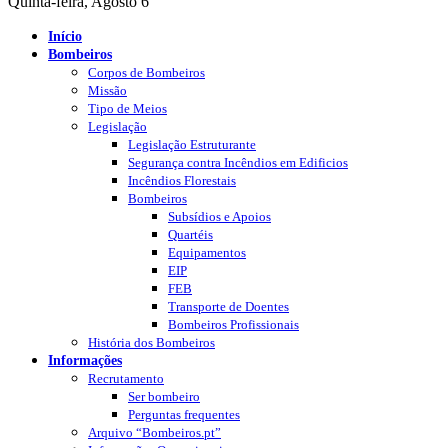
Quinta-feira, Agosto 6
Início
Bombeiros
Corpos de Bombeiros
Missão
Tipo de Meios
Legislação
Legislação Estruturante
Segurança contra Incêndios em Edificios
Incêndios Florestais
Bombeiros
Subsídios e Apoios
Quartéis
Equipamentos
EIP
FEB
Transporte de Doentes
Bombeiros Profissionais
História dos Bombeiros
Informações
Recrutamento
Ser bombeiro
Perguntas frequentes
Arquivo “Bombeiros.pt”