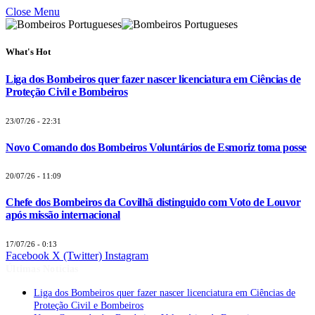
Close Menu
What's Hot
Liga dos Bombeiros quer fazer nascer licenciatura em Ciências de
Proteção Civil e Bombeiros
23/07/26 - 22:31
Novo Comando dos Bombeiros Voluntários de Esmoriz toma posse
20/07/26 - 11:09
Chefe dos Bombeiros da Covilhã distinguido com Voto de Louvor
após missão internacional
17/07/26 - 0:13
Facebook
X (Twitter)
Instagram
Últimas Notícias
Liga dos Bombeiros quer fazer nascer licenciatura em Ciências de
Proteção Civil e Bombeiros