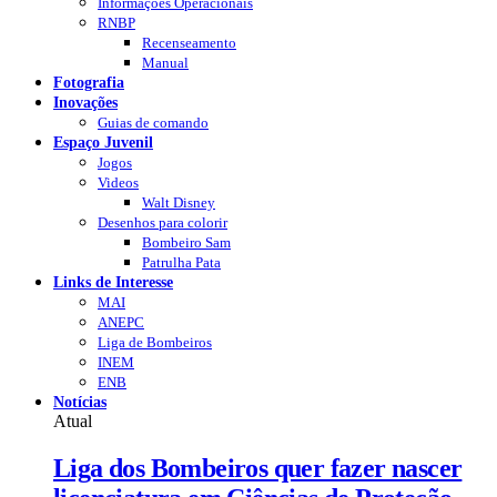
Informações Operacionais
RNBP
Recenseamento
Manual
Fotografia
Inovações
Guias de comando
Espaço Juvenil
Jogos
Videos
Walt Disney
Desenhos para colorir
Bombeiro Sam
Patrulha Pata
Links de Interesse
MAI
ANEPC
Liga de Bombeiros
INEM
ENB
Notícias
Atual
Liga dos Bombeiros quer fazer nascer