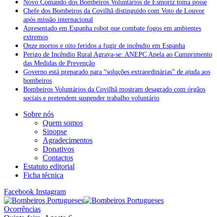
Novo Comando dos Bombeiros Voluntários de Esmoriz toma posse
Chefe dos Bombeiros da Covilhã distinguido com Voto de Louvor
após missão internacional
Apresentado em Espanha robot que combate fogos em ambientes
extremos
Onze mortos e oito feridos a fugir de incêndio em Espanha
Perigo de Incêndio Rural Agrava-se: ANEPC Apela ao Cumprimento
das Medidas de Prevenção
Governo está preparado para “soluções extraordinárias” de ajuda aos
bombeiros
Bombeiros Voluntários da Covilhã mostram desagrado com órgãos
sociais e pretendem suspender trabalho voluntário
Sobre nós
Quem somos
Sinopse
Agradecimentos
Donativos
Contactos
Estatuto editorial
Ficha técnica
Facebook
Instagram
Ocorrências