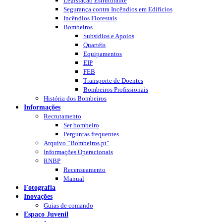
Legislação Estruturante
Segurança contra Incêndios em Edificios
Incêndios Florestais
Bombeiros
Subsídios e Apoios
Quartéis
Equipamentos
EIP
FEB
Transporte de Doentes
Bombeiros Profissionais
História dos Bombeiros
Informações
Recrutamento
Ser bombeiro
Perguntas frequentes
Arquivo “Bombeiros.pt”
Informações Operacionais
RNBP
Recenseamento
Manual
Fotografia
Inovações
Guias de comando
Espaço Juvenil