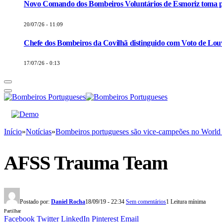
Novo Comando dos Bombeiros Voluntários de Esmoriz toma p
20/07/26 - 11:09
Chefe dos Bombeiros da Covilhã distinguido com Voto de Louv
17/07/26 - 0:13
Início
»
Notícias
»
Bombeiros portugueses são vice-campeões no World
AFSS Trauma Team
Postado por:
Daniel Rocha
18/09/19 - 22:34
Sem comentários
1 Leitura mínima
Partilhar
Facebook
Twitter
LinkedIn
Pinterest
Email