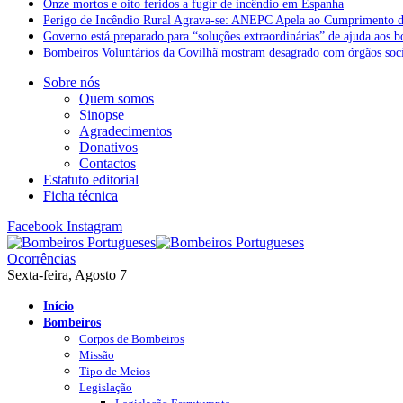
Onze mortos e oito feridos a fugir de incêndio em Espanha
Perigo de Incêndio Rural Agrava-se: ANEPC Apela ao Cumprimento d
Governo está preparado para “soluções extraordinárias” de ajuda aos 
Bombeiros Voluntários da Covilhã mostram desagrado com órgãos socia
Sobre nós
Quem somos
Sinopse
Agradecimentos
Donativos
Contactos
Estatuto editorial
Ficha técnica
Facebook
Instagram
Ocorrências
Sexta-feira, Agosto 7
Início
Bombeiros
Corpos de Bombeiros
Missão
Tipo de Meios
Legislação