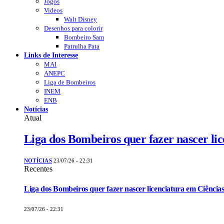
Jogos
Videos
Walt Disney
Desenhos para colorir
Bombeiro Sam
Patrulha Pata
Links de Interesse
MAI
ANEPC
Liga de Bombeiros
INEM
ENB
Notícias
Atual
Liga dos Bombeiros quer fazer nascer li
NOTÍCIAS
23/07/26 - 22:31
Recentes
Liga dos Bombeiros quer fazer nascer licenciatura em Ciências
23/07/26 - 22:31