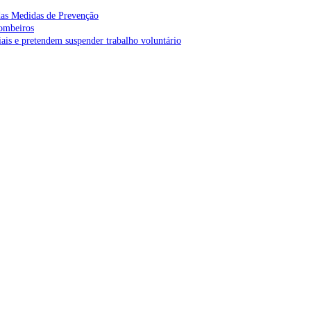
as Medidas de Prevenção
bombeiros
is e pretendem suspender trabalho voluntário