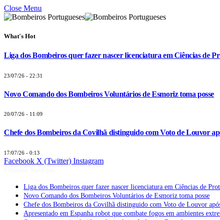
Close Menu
What's Hot
Liga dos Bombeiros quer fazer nascer licenciatura em Ciências de Pr
23/07/26 - 22:31
Novo Comando dos Bombeiros Voluntários de Esmoriz toma posse
20/07/26 - 11:09
Chefe dos Bombeiros da Covilhã distinguido com Voto de Louvor apó
17/07/26 - 0:13
Facebook
X (Twitter)
Instagram
Últimas Notícias
Liga dos Bombeiros quer fazer nascer licenciatura em Ciências de Pro
Novo Comando dos Bombeiros Voluntários de Esmoriz toma posse
Chefe dos Bombeiros da Covilhã distinguido com Voto de Louvor após
Apresentado em Espanha robot que combate fogos em ambientes extr