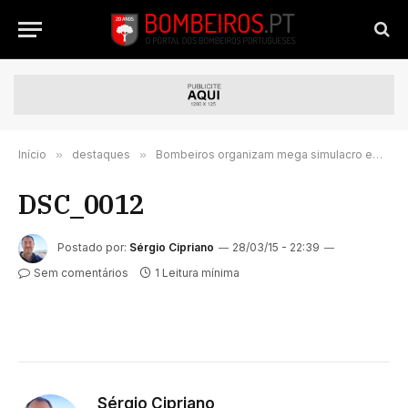
Início
»
destaques
»
Bombeiros organizam mega simulacro em Vila Franca das Naves – Trancoso
DSC_0012
Postado por:
Sérgio Cipriano
28/03/15 - 22:39
Sem comentários
1 Leitura mínima
Sérgio Cipriano