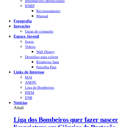
Informações Operacionais
RNBP
Recenseamento
Manual
Fotografia
Inovações
Guias de comando
Espaço Juvenil
Jogos
Videos
Walt Disney
Desenhos para colorir
Bombeiro Sam
Patrulha Pata
Links de Interesse
MAI
ANEPC
Liga de Bombeiros
INEM
ENB
Notícias
Atual
Liga dos Bombeiros quer fazer nascer