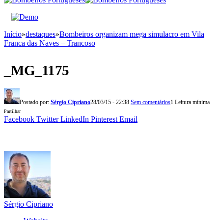
Início
»
destaques
»
Bombeiros organizam mega simulacro em Vila
Franca das Naves – Trancoso
_MG_1175
Postado por:
Sérgio Cipriano
28/03/15 - 22:38
Sem comentários
1 Leitura mínima
Partilhar
Facebook
Twitter
LinkedIn
Pinterest
Email
Sérgio Cipriano