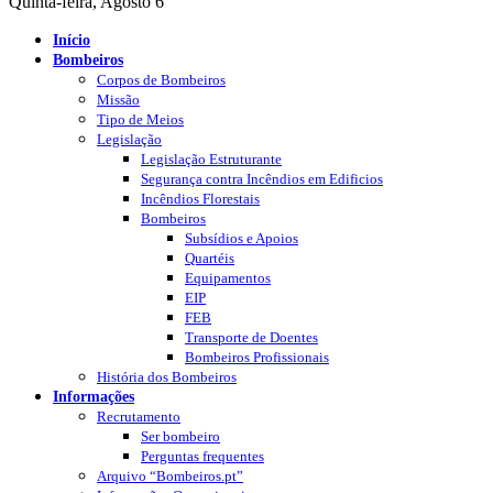
Quinta-feira, Agosto 6
Início
Bombeiros
Corpos de Bombeiros
Missão
Tipo de Meios
Legislação
Legislação Estruturante
Segurança contra Incêndios em Edificios
Incêndios Florestais
Bombeiros
Subsídios e Apoios
Quartéis
Equipamentos
EIP
FEB
Transporte de Doentes
Bombeiros Profissionais
História dos Bombeiros
Informações
Recrutamento
Ser bombeiro
Perguntas frequentes
Arquivo “Bombeiros.pt”