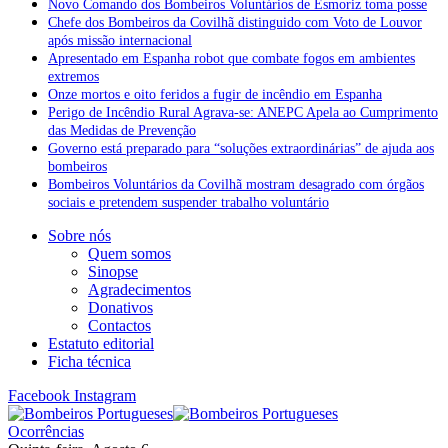
Novo Comando dos Bombeiros Voluntários de Esmoriz toma posse
Chefe dos Bombeiros da Covilhã distinguido com Voto de Louvor
após missão internacional
Apresentado em Espanha robot que combate fogos em ambientes
extremos
Onze mortos e oito feridos a fugir de incêndio em Espanha
Perigo de Incêndio Rural Agrava-se: ANEPC Apela ao Cumprimento
das Medidas de Prevenção
Governo está preparado para “soluções extraordinárias” de ajuda aos
bombeiros
Bombeiros Voluntários da Covilhã mostram desagrado com órgãos
sociais e pretendem suspender trabalho voluntário
Sobre nós
Quem somos
Sinopse
Agradecimentos
Donativos
Contactos
Estatuto editorial
Ficha técnica
Facebook
Instagram
Ocorrências