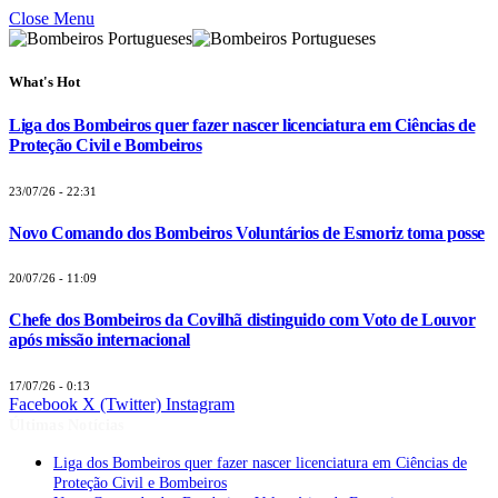
Close Menu
What's Hot
Liga dos Bombeiros quer fazer nascer licenciatura em Ciências de
Proteção Civil e Bombeiros
23/07/26 - 22:31
Novo Comando dos Bombeiros Voluntários de Esmoriz toma posse
20/07/26 - 11:09
Chefe dos Bombeiros da Covilhã distinguido com Voto de Louvor
após missão internacional
17/07/26 - 0:13
Facebook
X (Twitter)
Instagram
Últimas Notícias
Liga dos Bombeiros quer fazer nascer licenciatura em Ciências de
Proteção Civil e Bombeiros