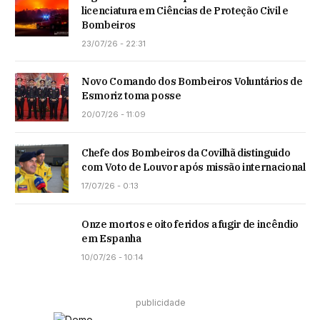
licenciatura em Ciências de Proteção Civil e
Bombeiros
23/07/26 - 22:31
Novo Comando dos Bombeiros Voluntários de
Esmoriz toma posse
20/07/26 - 11:09
Chefe dos Bombeiros da Covilhã distinguido
com Voto de Louvor após missão internacional
17/07/26 - 0:13
Onze mortos e oito feridos a fugir de incêndio
em Espanha
10/07/26 - 10:14
publicidade