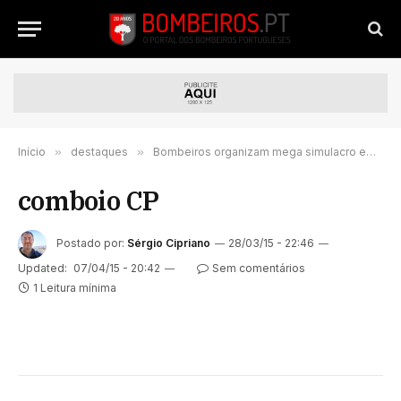
Início
»
destaques
»
Bombeiros organizam mega simulacro em Vila Franca das Naves – Trancoso
comboio CP
Postado por:
Sérgio Cipriano
28/03/15 - 22:46
Updated:
07/04/15 - 20:42
Sem comentários
1 Leitura mínima