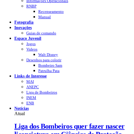
Informações Operacionais
RNBP
Recenseamento
Manual
Fotografia
Inovações
Guias de comando
Espaço Juvenil
Jogos
Videos
Walt Disney
Desenhos para colorir
Bombeiro Sam
Patrulha Pata
Links de Interesse
MAI
ANEPC
Liga de Bombeiros
INEM
ENB
Notícias
Atual
Liga dos Bombeiros quer fazer nascer