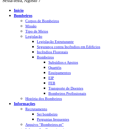
Sexta-feira, Agosto 7
Início
Bombeiros
Corpos de Bombeiros
Missão
Tipo de Meios
Legislação
Legislação Estruturante
Segurança contra Incêndios em Edificios
Incêndios Florestais
Bombeiros
Subsídios e Apoios
Quartéis
Equipamentos
EIP
FEB
Transporte de Doentes
Bombeiros Profissionais
História dos Bombeiros
Informações
Recrutamento
Ser bombeiro
Perguntas frequentes
Arquivo “Bombeiros.pt”