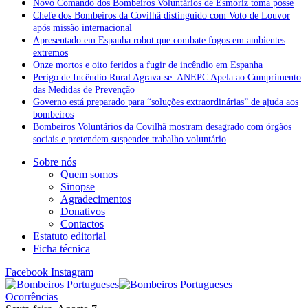
Novo Comando dos Bombeiros Voluntários de Esmoriz toma posse
Chefe dos Bombeiros da Covilhã distinguido com Voto de Louvor
após missão internacional
Apresentado em Espanha robot que combate fogos em ambientes
extremos
Onze mortos e oito feridos a fugir de incêndio em Espanha
Perigo de Incêndio Rural Agrava-se: ANEPC Apela ao Cumprimento
das Medidas de Prevenção
Governo está preparado para “soluções extraordinárias” de ajuda aos
bombeiros
Bombeiros Voluntários da Covilhã mostram desagrado com órgãos
sociais e pretendem suspender trabalho voluntário
Sobre nós
Quem somos
Sinopse
Agradecimentos
Donativos
Contactos
Estatuto editorial
Ficha técnica
Facebook
Instagram
Ocorrências