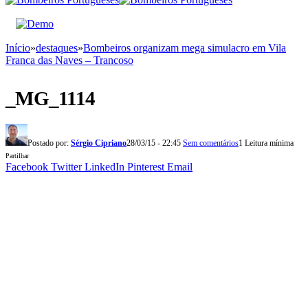
Início
»
destaques
»
Bombeiros organizam mega simulacro em Vila
Franca das Naves – Trancoso
_MG_1114
Postado por:
Sérgio Cipriano
28/03/15 - 22:45
Sem comentários
1 Leitura mínima
Partilhar
Facebook
Twitter
LinkedIn
Pinterest
Email