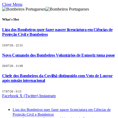
Close Menu
What's Hot
Liga dos Bombeiros quer fazer nascer licenciatura em Ciências de
Proteção Civil e Bombeiros
23/07/26 - 22:31
Novo Comando dos Bombeiros Voluntários de Esmoriz toma posse
20/07/26 - 11:09
Chefe dos Bombeiros da Covilhã distinguido com Voto de Louvor
após missão internacional
17/07/26 - 0:13
Facebook
X (Twitter)
Instagram
Últimas Notícias
Liga dos Bombeiros quer fazer nascer licenciatura em Ciências de
Proteção Civil e Bombeiros