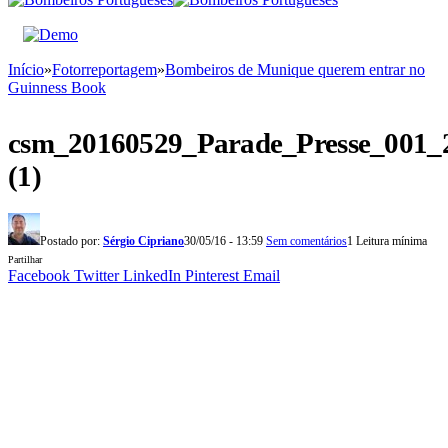
Início
»
Fotorreportagem
»
Bombeiros de Munique querem entrar no
Guinness Book
csm_20160529_Parade_Presse_001_2
(1)
Postado por:
Sérgio Cipriano
30/05/16 - 13:59
Sem comentários
1 Leitura mínima
Partilhar
Facebook
Twitter
LinkedIn
Pinterest
Email