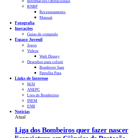
Informações Operacionais
RNBP
Recenseamento
Manual
Fotografia
Inovações
Guias de comando
Espaço Juvenil
Jogos
Videos
Walt Disney
Desenhos para colorir
Bombeiro Sam
Patrulha Pata
Links de Interesse
MAI
ANEPC
Liga de Bombeiros
INEM
ENB
Notícias
Atual
Liga dos Bombeiros quer fazer nascer