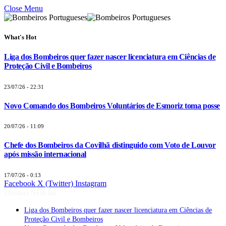
Close Menu
What's Hot
Liga dos Bombeiros quer fazer nascer licenciatura em Ciências de
Proteção Civil e Bombeiros
23/07/26 - 22:31
Novo Comando dos Bombeiros Voluntários de Esmoriz toma posse
20/07/26 - 11:09
Chefe dos Bombeiros da Covilhã distinguido com Voto de Louvor
após missão internacional
17/07/26 - 0:13
Facebook
X (Twitter)
Instagram
Últimas Notícias
Liga dos Bombeiros quer fazer nascer licenciatura em Ciências de
Proteção Civil e Bombeiros