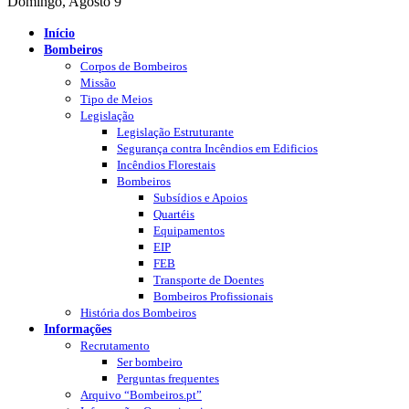
Domingo, Agosto 9
Início
Bombeiros
Corpos de Bombeiros
Missão
Tipo de Meios
Legislação
Legislação Estruturante
Segurança contra Incêndios em Edificios
Incêndios Florestais
Bombeiros
Subsídios e Apoios
Quartéis
Equipamentos
EIP
FEB
Transporte de Doentes
Bombeiros Profissionais
História dos Bombeiros
Informações
Recrutamento
Ser bombeiro
Perguntas frequentes
Arquivo “Bombeiros.pt”