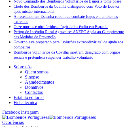
Novo Comando dos Bombeiros Voluntários de Esmoriz toma posse
Chefe dos Bombeiros da Covilhã distinguido com Voto de Louvor
após missão internacional
Apresentado em Espanha robot que combate fogos em ambientes
extremos
Onze mortos e oito feridos a fugir de incêndio em Espanha
Perigo de Incêndio Rural Agrava-se: ANEPC Apela ao Cumprimento
das Medidas de Prevenção
Governo está preparado para “soluções extraordinárias” de ajuda aos
bombeiros
Bombeiros Voluntários da Covilhã mostram desagrado com órgãos
sociais e pretendem suspender trabalho voluntário
Sobre nós
Quem somos
Sinopse
Agradecimentos
Donativos
Contactos
Estatuto editorial
Ficha técnica
Facebook
Instagram
Ocorrências