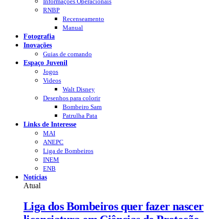
Informações Operacionais
RNBP
Recenseamento
Manual
Fotografia
Inovações
Guias de comando
Espaço Juvenil
Jogos
Videos
Walt Disney
Desenhos para colorir
Bombeiro Sam
Patrulha Pata
Links de Interesse
MAI
ANEPC
Liga de Bombeiros
INEM
ENB
Notícias
Atual
Liga dos Bombeiros quer fazer nascer