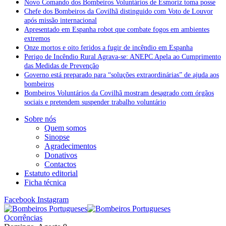
Novo Comando dos Bombeiros Voluntários de Esmoriz toma posse
Chefe dos Bombeiros da Covilhã distinguido com Voto de Louvor
após missão internacional
Apresentado em Espanha robot que combate fogos em ambientes
extremos
Onze mortos e oito feridos a fugir de incêndio em Espanha
Perigo de Incêndio Rural Agrava-se: ANEPC Apela ao Cumprimento
das Medidas de Prevenção
Governo está preparado para “soluções extraordinárias” de ajuda aos
bombeiros
Bombeiros Voluntários da Covilhã mostram desagrado com órgãos
sociais e pretendem suspender trabalho voluntário
Sobre nós
Quem somos
Sinopse
Agradecimentos
Donativos
Contactos
Estatuto editorial
Ficha técnica
Facebook
Instagram
Ocorrências