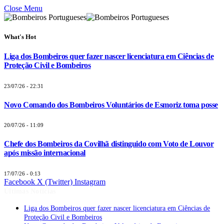
Close Menu
What's Hot
Liga dos Bombeiros quer fazer nascer licenciatura em Ciências de
Proteção Civil e Bombeiros
23/07/26 - 22:31
Novo Comando dos Bombeiros Voluntários de Esmoriz toma posse
20/07/26 - 11:09
Chefe dos Bombeiros da Covilhã distinguido com Voto de Louvor
após missão internacional
17/07/26 - 0:13
Facebook
X (Twitter)
Instagram
Últimas Notícias
Liga dos Bombeiros quer fazer nascer licenciatura em Ciências de
Proteção Civil e Bombeiros