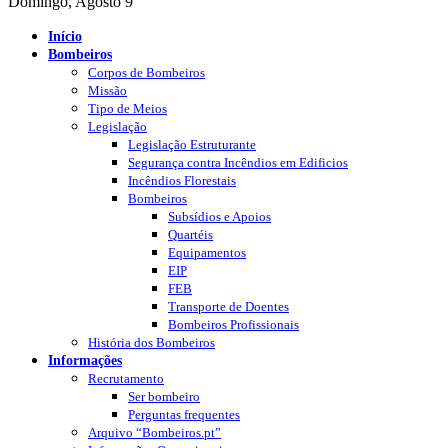
Domingo, Agosto 9
Início
Bombeiros
Corpos de Bombeiros
Missão
Tipo de Meios
Legislação
Legislação Estruturante
Segurança contra Incêndios em Edificios
Incêndios Florestais
Bombeiros
Subsídios e Apoios
Quartéis
Equipamentos
EIP
FEB
Transporte de Doentes
Bombeiros Profissionais
História dos Bombeiros
Informações
Recrutamento
Ser bombeiro
Perguntas frequentes
Arquivo “Bombeiros.pt”