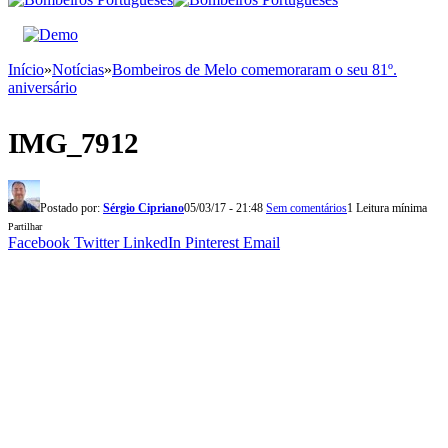
Início
»
Notícias
»
Bombeiros de Melo comemoraram o seu 81º.
aniversário
IMG_7912
Postado por:
Sérgio Cipriano
05/03/17 - 21:48
Sem comentários
1 Leitura mínima
Partilhar
Facebook
Twitter
LinkedIn
Pinterest
Email