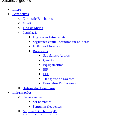
Sábado, Agosto 8
Início
Bombeiros
Corpos de Bombeiros
Missão
Tipo de Meios
Legislação
Legislação Estruturante
Segurança contra Incêndios em Edificios
Incêndios Florestais
Bombeiros
Subsídios e Apoios
Quartéis
Equipamentos
EIP
FEB
Transporte de Doentes
Bombeiros Profissionais
História dos Bombeiros
Informações
Recrutamento
Ser bombeiro
Perguntas frequentes
Arquivo “Bombeiros.pt”