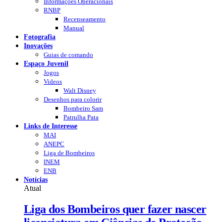
Informações Operacionais
RNBP
Recenseamento
Manual
Fotografia
Inovações
Guias de comando
Espaço Juvenil
Jogos
Videos
Walt Disney
Desenhos para colorir
Bombeiro Sam
Patrulha Pata
Links de Interesse
MAI
ANEPC
Liga de Bombeiros
INEM
ENB
Notícias
Atual
Liga dos Bombeiros quer fazer nascer