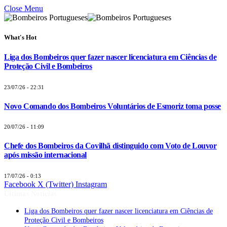
Close Menu
What's Hot
Liga dos Bombeiros quer fazer nascer licenciatura em Ciências de
Proteção Civil e Bombeiros
23/07/26 - 22:31
Novo Comando dos Bombeiros Voluntários de Esmoriz toma posse
20/07/26 - 11:09
Chefe dos Bombeiros da Covilhã distinguido com Voto de Louvor
após missão internacional
17/07/26 - 0:13
Facebook
X (Twitter)
Instagram
Últimas Notícias
Liga dos Bombeiros quer fazer nascer licenciatura em Ciências de
Proteção Civil e Bombeiros