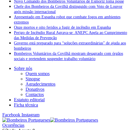
Novo Comando dos Bombeiros Voluntários de Esmoriz toma posse
Chefe dos Bombeiros da Covilhã distinguido com Voto de Louvor
após missão internacional
Apresentado em Espanha robot que combate fogos em ambientes
extremos
Onze mortos e oito feridos a fugir de incêndio em Espanha
Perigo de Incêndio Rural Agrava-se: ANEPC Apela ao Cumprimento
das Medidas de Prevenção
Governo está preparado para “soluções extraordinárias” de ajuda aos
bombeiros
Bombeiros Voluntários da Covilhã mostram desagrado com órgãos
sociais e pretendem suspender trabalho voluntário
Sobre nós
Quem somos
Sinopse
Agradecimentos
Donativos
Contactos
Estatuto editorial
Ficha técnica
Facebook
Instagram
Ocorrências