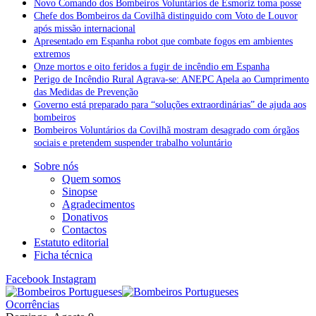
Novo Comando dos Bombeiros Voluntários de Esmoriz toma posse
Chefe dos Bombeiros da Covilhã distinguido com Voto de Louvor
após missão internacional
Apresentado em Espanha robot que combate fogos em ambientes
extremos
Onze mortos e oito feridos a fugir de incêndio em Espanha
Perigo de Incêndio Rural Agrava-se: ANEPC Apela ao Cumprimento
das Medidas de Prevenção
Governo está preparado para “soluções extraordinárias” de ajuda aos
bombeiros
Bombeiros Voluntários da Covilhã mostram desagrado com órgãos
sociais e pretendem suspender trabalho voluntário
Sobre nós
Quem somos
Sinopse
Agradecimentos
Donativos
Contactos
Estatuto editorial
Ficha técnica
Facebook
Instagram
Ocorrências