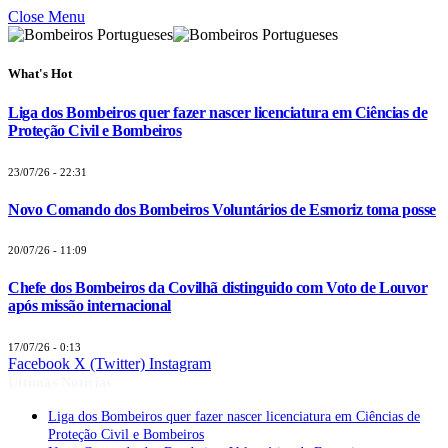
Close Menu
What's Hot
Liga dos Bombeiros quer fazer nascer licenciatura em Ciências de
Proteção Civil e Bombeiros
23/07/26 - 22:31
Novo Comando dos Bombeiros Voluntários de Esmoriz toma posse
20/07/26 - 11:09
Chefe dos Bombeiros da Covilhã distinguido com Voto de Louvor
após missão internacional
17/07/26 - 0:13
Facebook
X (Twitter)
Instagram
Últimas Notícias
Liga dos Bombeiros quer fazer nascer licenciatura em Ciências de
Proteção Civil e Bombeiros