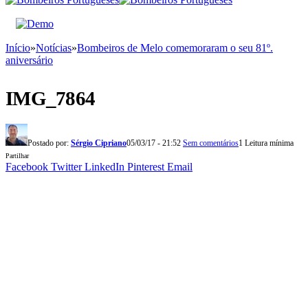
Início
»
Notícias
»
Bombeiros de Melo comemoraram o seu 81º.
aniversário
IMG_7864
Postado por:
Sérgio Cipriano
05/03/17 - 21:52
Sem comentários
1 Leitura mínima
Partilhar
Facebook
Twitter
LinkedIn
Pinterest
Email