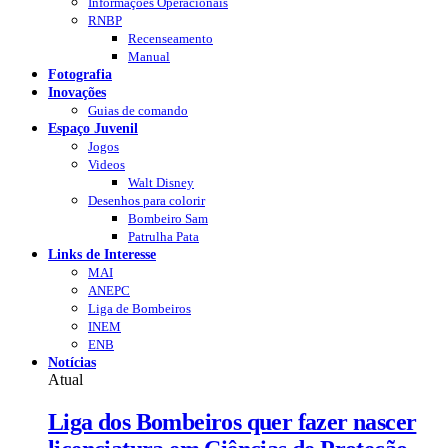
Informações Operacionais
RNBP
Recenseamento
Manual
Fotografia
Inovações
Guias de comando
Espaço Juvenil
Jogos
Videos
Walt Disney
Desenhos para colorir
Bombeiro Sam
Patrulha Pata
Links de Interesse
MAI
ANEPC
Liga de Bombeiros
INEM
ENB
Notícias
Atual
Liga dos Bombeiros quer fazer nascer