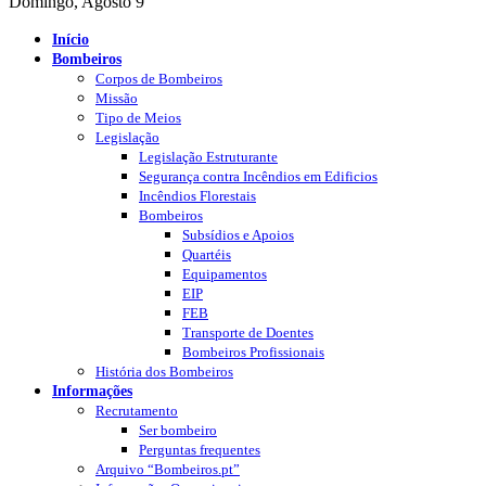
Domingo, Agosto 9
Início
Bombeiros
Corpos de Bombeiros
Missão
Tipo de Meios
Legislação
Legislação Estruturante
Segurança contra Incêndios em Edificios
Incêndios Florestais
Bombeiros
Subsídios e Apoios
Quartéis
Equipamentos
EIP
FEB
Transporte de Doentes
Bombeiros Profissionais
História dos Bombeiros
Informações
Recrutamento
Ser bombeiro
Perguntas frequentes
Arquivo “Bombeiros.pt”