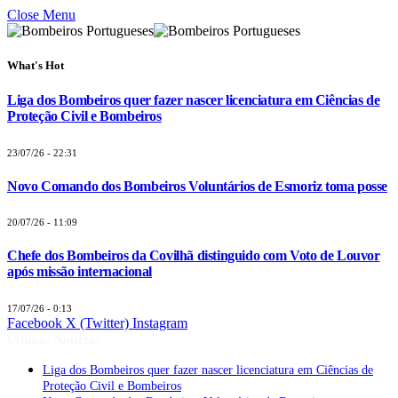
Close Menu
What's Hot
Liga dos Bombeiros quer fazer nascer licenciatura em Ciências de
Proteção Civil e Bombeiros
23/07/26 - 22:31
Novo Comando dos Bombeiros Voluntários de Esmoriz toma posse
20/07/26 - 11:09
Chefe dos Bombeiros da Covilhã distinguido com Voto de Louvor
após missão internacional
17/07/26 - 0:13
Facebook
X (Twitter)
Instagram
Últimas Notícias
Liga dos Bombeiros quer fazer nascer licenciatura em Ciências de
Proteção Civil e Bombeiros