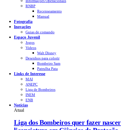
Informações Operacionais
RNBP
Recenseamento
Manual
Fotografia
Inovações
Guias de comando
Espaço Juvenil
Jogos
Videos
Walt Disney
Desenhos para colorir
Bombeiro Sam
Patrulha Pata
Links de Interesse
MAI
ANEPC
Liga de Bombeiros
INEM
ENB
Notícias
Atual
Liga dos Bombeiros quer fazer nascer