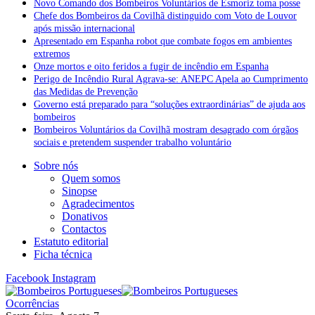
Novo Comando dos Bombeiros Voluntários de Esmoriz toma posse
Chefe dos Bombeiros da Covilhã distinguido com Voto de Louvor
após missão internacional
Apresentado em Espanha robot que combate fogos em ambientes
extremos
Onze mortos e oito feridos a fugir de incêndio em Espanha
Perigo de Incêndio Rural Agrava-se: ANEPC Apela ao Cumprimento
das Medidas de Prevenção
Governo está preparado para “soluções extraordinárias” de ajuda aos
bombeiros
Bombeiros Voluntários da Covilhã mostram desagrado com órgãos
sociais e pretendem suspender trabalho voluntário
Sobre nós
Quem somos
Sinopse
Agradecimentos
Donativos
Contactos
Estatuto editorial
Ficha técnica
Facebook
Instagram
Ocorrências