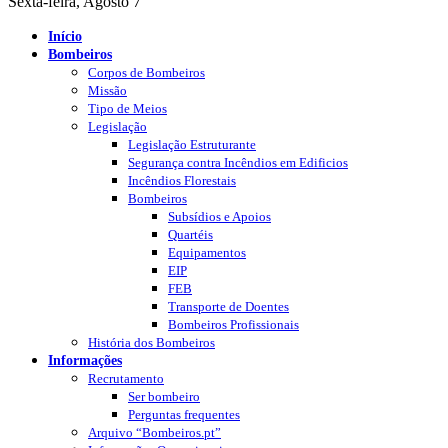
Sexta-feira, Agosto 7
Início
Bombeiros
Corpos de Bombeiros
Missão
Tipo de Meios
Legislação
Legislação Estruturante
Segurança contra Incêndios em Edificios
Incêndios Florestais
Bombeiros
Subsídios e Apoios
Quartéis
Equipamentos
EIP
FEB
Transporte de Doentes
Bombeiros Profissionais
História dos Bombeiros
Informações
Recrutamento
Ser bombeiro
Perguntas frequentes
Arquivo “Bombeiros.pt”