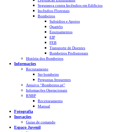
Legislação Estruturante
Segurança contra Incêndios em Edificios
Incêndios Florestais
Bombeiros
Subsídios e Apoios
Quartéis
Equipamentos
EIP
FEB
Transporte de Doentes
Bombeiros Profissionais
História dos Bombeiros
Informações
Recrutamento
Ser bombeiro
Perguntas frequentes
Arquivo “Bombeiros.pt”
Informações Operacionais
RNBP
Recenseamento
Manual
Fotografia
Inovações
Guias de comando
Espaço Juvenil