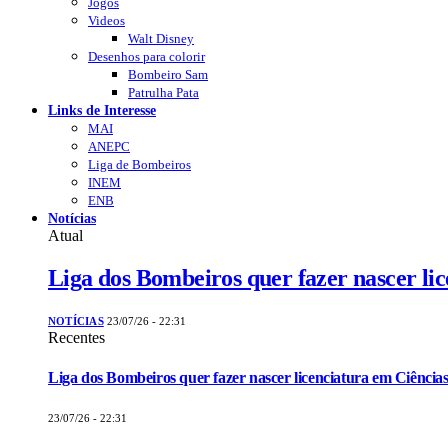
Jogos
Videos
Walt Disney
Desenhos para colorir
Bombeiro Sam
Patrulha Pata
Links de Interesse
MAI
ANEPC
Liga de Bombeiros
INEM
ENB
Notícias
Atual
Liga dos Bombeiros quer fazer nascer li
NOTÍCIAS
23/07/26 - 22:31
Recentes
Liga dos Bombeiros quer fazer nascer licenciatura em Ciências
23/07/26 - 22:31