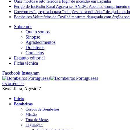
Onze mortos e oito feridos a fugir de incêndio em Espanha
Perigo de Incêndio Rural Agrava-se: ANEPC Apela ao Cumprimento d
Governo está preparado para “soluções extraordinárias” de ajuda aos 
Bombeiros Voluntários da Covilhã mostram desagrado com órgãos socia
Sobre nós
Quem somos
Sinopse
Agradecimentos
Donativos
Contactos
Estatuto editorial
Ficha técnica
Facebook
Instagram
Ocorrências
Sexta-feira, Agosto 7
Início
Bombeiros
Corpos de Bombeiros
Missão
Tipo de Meios
Legislação