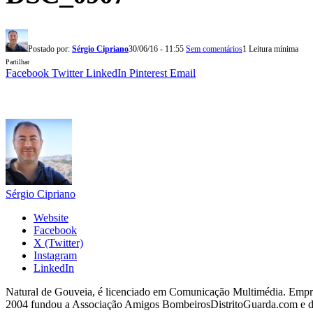
Postado por:
Sérgio Cipriano
30/06/16 - 11:55
Sem comentários
1 Leitura mínima
Partilhar
Facebook
Twitter
LinkedIn
Pinterest
Email
Sérgio Cipriano
Website
Facebook
X (Twitter)
Instagram
LinkedIn
Natural de Gouveia, é licenciado em Comunicação Multimédia. Empres
2004 fundou a Associação Amigos BombeirosDistritoGuarda.com e dir