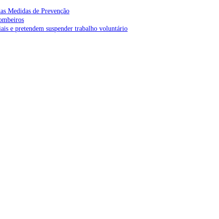
as Medidas de Prevenção
bombeiros
is e pretendem suspender trabalho voluntário