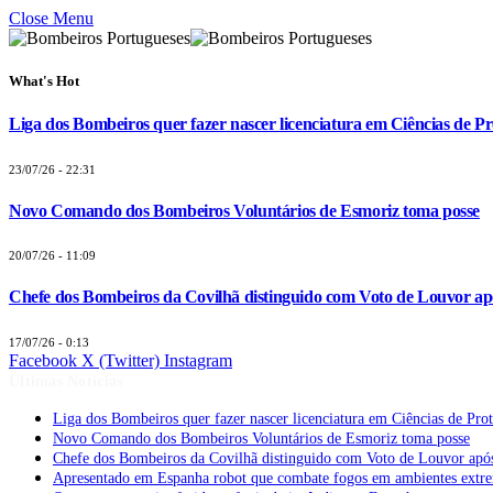
Close Menu
What's Hot
Liga dos Bombeiros quer fazer nascer licenciatura em Ciências de Pr
23/07/26 - 22:31
Novo Comando dos Bombeiros Voluntários de Esmoriz toma posse
20/07/26 - 11:09
Chefe dos Bombeiros da Covilhã distinguido com Voto de Louvor apó
17/07/26 - 0:13
Facebook
X (Twitter)
Instagram
Últimas Notícias
Liga dos Bombeiros quer fazer nascer licenciatura em Ciências de Pro
Novo Comando dos Bombeiros Voluntários de Esmoriz toma posse
Chefe dos Bombeiros da Covilhã distinguido com Voto de Louvor após
Apresentado em Espanha robot que combate fogos em ambientes extr