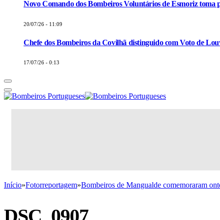
Novo Comando dos Bombeiros Voluntários de Esmoriz toma p
20/07/26 - 11:09
Chefe dos Bombeiros da Covilhã distinguido com Voto de Louv
17/07/26 - 0:13
Início
»
Fotorreportagem
»
Bombeiros de Mangualde comemoraram ontem
DSC_0907