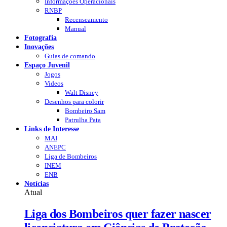
Informações Operacionais
RNBP
Recenseamento
Manual
Fotografia
Inovações
Guias de comando
Espaço Juvenil
Jogos
Videos
Walt Disney
Desenhos para colorir
Bombeiro Sam
Patrulha Pata
Links de Interesse
MAI
ANEPC
Liga de Bombeiros
INEM
ENB
Notícias
Atual
Liga dos Bombeiros quer fazer nascer