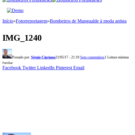
Início
»
Fotorreportagem
»
Bombeiros de Mangualde à moda antiga
IMG_1240
Postado por:
Sérgio Cipriano
21/05/17 - 21:19
Sem comentários
1 Leitura mínima
Partilhar
Facebook
Twitter
LinkedIn
Pinterest
Email