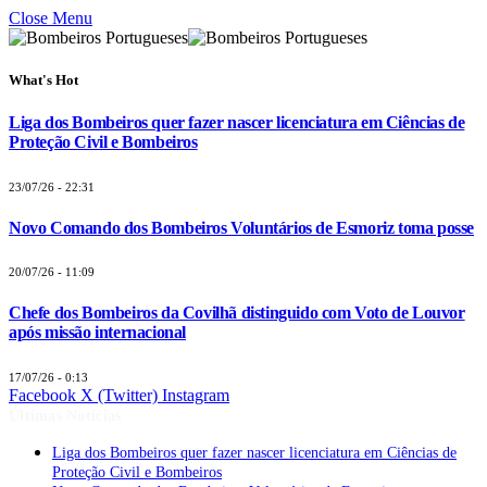
Close Menu
What's Hot
Liga dos Bombeiros quer fazer nascer licenciatura em Ciências de
Proteção Civil e Bombeiros
23/07/26 - 22:31
Novo Comando dos Bombeiros Voluntários de Esmoriz toma posse
20/07/26 - 11:09
Chefe dos Bombeiros da Covilhã distinguido com Voto de Louvor
após missão internacional
17/07/26 - 0:13
Facebook
X (Twitter)
Instagram
Últimas Notícias
Liga dos Bombeiros quer fazer nascer licenciatura em Ciências de
Proteção Civil e Bombeiros