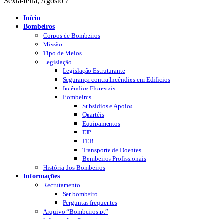
Sexta-feira, Agosto 7
Início
Bombeiros
Corpos de Bombeiros
Missão
Tipo de Meios
Legislação
Legislação Estruturante
Segurança contra Incêndios em Edificios
Incêndios Florestais
Bombeiros
Subsídios e Apoios
Quartéis
Equipamentos
EIP
FEB
Transporte de Doentes
Bombeiros Profissionais
História dos Bombeiros
Informações
Recrutamento
Ser bombeiro
Perguntas frequentes
Arquivo “Bombeiros.pt”