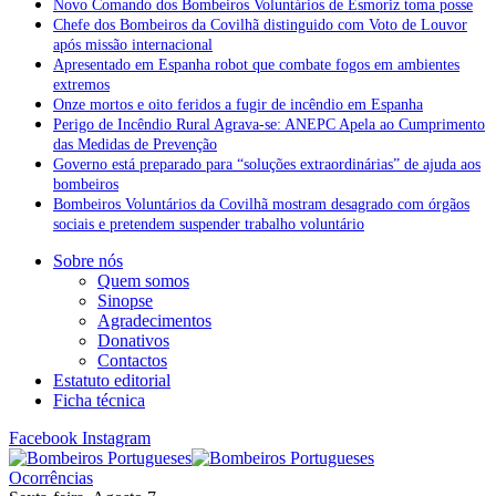
Novo Comando dos Bombeiros Voluntários de Esmoriz toma posse
Chefe dos Bombeiros da Covilhã distinguido com Voto de Louvor
após missão internacional
Apresentado em Espanha robot que combate fogos em ambientes
extremos
Onze mortos e oito feridos a fugir de incêndio em Espanha
Perigo de Incêndio Rural Agrava-se: ANEPC Apela ao Cumprimento
das Medidas de Prevenção
Governo está preparado para “soluções extraordinárias” de ajuda aos
bombeiros
Bombeiros Voluntários da Covilhã mostram desagrado com órgãos
sociais e pretendem suspender trabalho voluntário
Sobre nós
Quem somos
Sinopse
Agradecimentos
Donativos
Contactos
Estatuto editorial
Ficha técnica
Facebook
Instagram
Ocorrências