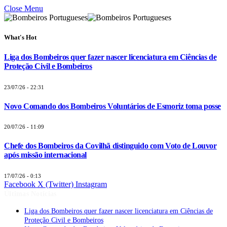
Close Menu
What's Hot
Liga dos Bombeiros quer fazer nascer licenciatura em Ciências de
Proteção Civil e Bombeiros
23/07/26 - 22:31
Novo Comando dos Bombeiros Voluntários de Esmoriz toma posse
20/07/26 - 11:09
Chefe dos Bombeiros da Covilhã distinguido com Voto de Louvor
após missão internacional
17/07/26 - 0:13
Facebook
X (Twitter)
Instagram
Últimas Notícias
Liga dos Bombeiros quer fazer nascer licenciatura em Ciências de
Proteção Civil e Bombeiros