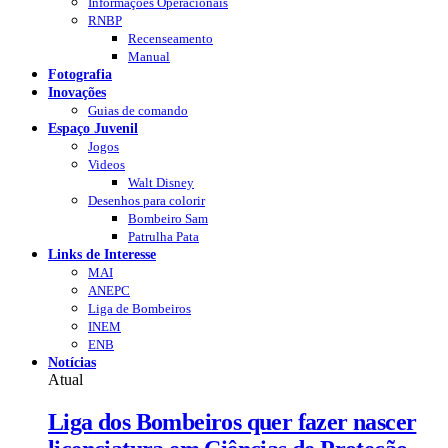
Informações Operacionais
RNBP
Recenseamento
Manual
Fotografia
Inovações
Guias de comando
Espaço Juvenil
Jogos
Videos
Walt Disney
Desenhos para colorir
Bombeiro Sam
Patrulha Pata
Links de Interesse
MAI
ANEPC
Liga de Bombeiros
INEM
ENB
Notícias
Atual
Liga dos Bombeiros quer fazer nascer