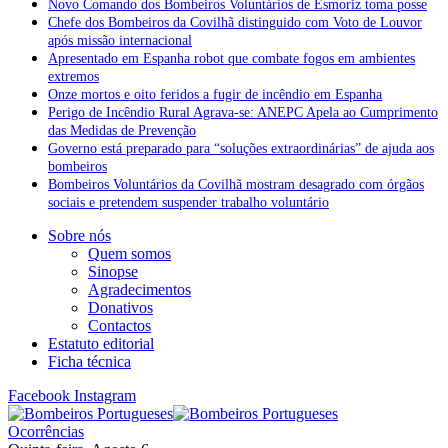
Novo Comando dos Bombeiros Voluntários de Esmoriz toma posse
Chefe dos Bombeiros da Covilhã distinguido com Voto de Louvor
após missão internacional
Apresentado em Espanha robot que combate fogos em ambientes
extremos
Onze mortos e oito feridos a fugir de incêndio em Espanha
Perigo de Incêndio Rural Agrava-se: ANEPC Apela ao Cumprimento
das Medidas de Prevenção
Governo está preparado para “soluções extraordinárias” de ajuda aos
bombeiros
Bombeiros Voluntários da Covilhã mostram desagrado com órgãos
sociais e pretendem suspender trabalho voluntário
Sobre nós
Quem somos
Sinopse
Agradecimentos
Donativos
Contactos
Estatuto editorial
Ficha técnica
Facebook
Instagram
Ocorrências