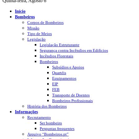
Quinta-feira, Agosto 6
Início
Bombeiros
Corpos de Bombeiros
Missão
Tipo de Meios
Legislação
Legislação Estruturante
Segurança contra Incêndios em Edificios
Incêndios Florestais
Bombeiros
Subsídios e Apoios
Quartéis
Equipamentos
EIP
FEB
Transporte de Doentes
Bombeiros Profissionais
História dos Bombeiros
Informações
Recrutamento
Ser bombeiro
Perguntas frequentes
Arquivo “Bombeiros.pt”