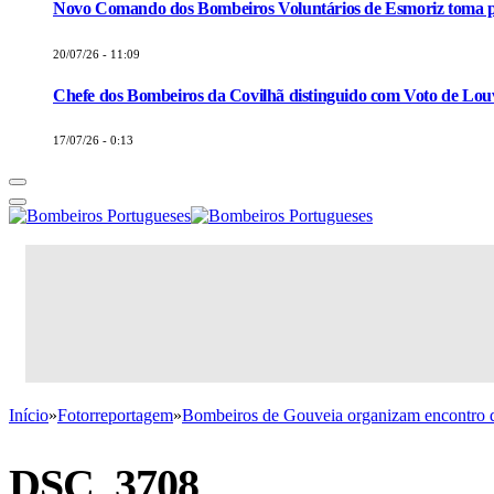
Novo Comando dos Bombeiros Voluntários de Esmoriz toma p
20/07/26 - 11:09
Chefe dos Bombeiros da Covilhã distinguido com Voto de Louv
17/07/26 - 0:13
Início
»
Fotorreportagem
»
Bombeiros de Gouveia organizam encont
DSC_3708