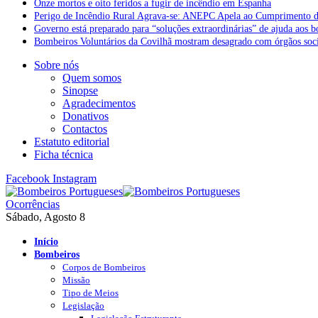
Onze mortos e oito feridos a fugir de incêndio em Espanha
Perigo de Incêndio Rural Agrava-se: ANEPC Apela ao Cumprimento d
Governo está preparado para “soluções extraordinárias” de ajuda aos 
Bombeiros Voluntários da Covilhã mostram desagrado com órgãos socia
Sobre nós
Quem somos
Sinopse
Agradecimentos
Donativos
Contactos
Estatuto editorial
Ficha técnica
Facebook
Instagram
Ocorrências
Sábado, Agosto 8
Início
Bombeiros
Corpos de Bombeiros
Missão
Tipo de Meios
Legislação