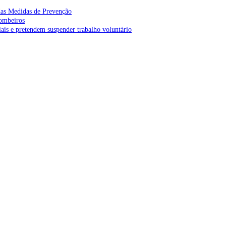
as Medidas de Prevenção
bombeiros
is e pretendem suspender trabalho voluntário