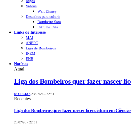
Jogos
Videos
Walt Disney
Desenhos para colorir
Bombeiro Sam
Patrulha Pata
Links de Interesse
MAI
ANEPC
Liga de Bombeiros
INEM
ENB
Notícias
Atual
Liga dos Bombeiros quer fazer nascer li
NOTÍCIAS
23/07/26 - 22:31
Recentes
Liga dos Bombeiros quer fazer nascer licenciatura em Ciências
23/07/26 - 22:31