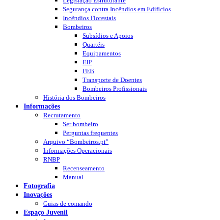
Legislação Estruturante
Segurança contra Incêndios em Edificios
Incêndios Florestais
Bombeiros
Subsídios e Apoios
Quartéis
Equipamentos
EIP
FEB
Transporte de Doentes
Bombeiros Profissionais
História dos Bombeiros
Informações
Recrutamento
Ser bombeiro
Perguntas frequentes
Arquivo “Bombeiros.pt”
Informações Operacionais
RNBP
Recenseamento
Manual
Fotografia
Inovações
Guias de comando
Espaço Juvenil