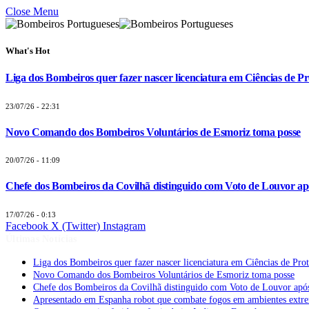
Close Menu
What's Hot
Liga dos Bombeiros quer fazer nascer licenciatura em Ciências de Pr
23/07/26 - 22:31
Novo Comando dos Bombeiros Voluntários de Esmoriz toma posse
20/07/26 - 11:09
Chefe dos Bombeiros da Covilhã distinguido com Voto de Louvor apó
17/07/26 - 0:13
Facebook
X (Twitter)
Instagram
Últimas Notícias
Liga dos Bombeiros quer fazer nascer licenciatura em Ciências de Pro
Novo Comando dos Bombeiros Voluntários de Esmoriz toma posse
Chefe dos Bombeiros da Covilhã distinguido com Voto de Louvor após
Apresentado em Espanha robot que combate fogos em ambientes extr