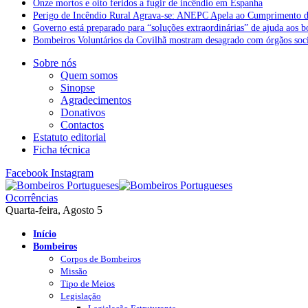
Onze mortos e oito feridos a fugir de incêndio em Espanha
Perigo de Incêndio Rural Agrava-se: ANEPC Apela ao Cumprimento d
Governo está preparado para “soluções extraordinárias” de ajuda aos 
Bombeiros Voluntários da Covilhã mostram desagrado com órgãos socia
Sobre nós
Quem somos
Sinopse
Agradecimentos
Donativos
Contactos
Estatuto editorial
Ficha técnica
Facebook
Instagram
Ocorrências
Quarta-feira, Agosto 5
Início
Bombeiros
Corpos de Bombeiros
Missão
Tipo de Meios
Legislação