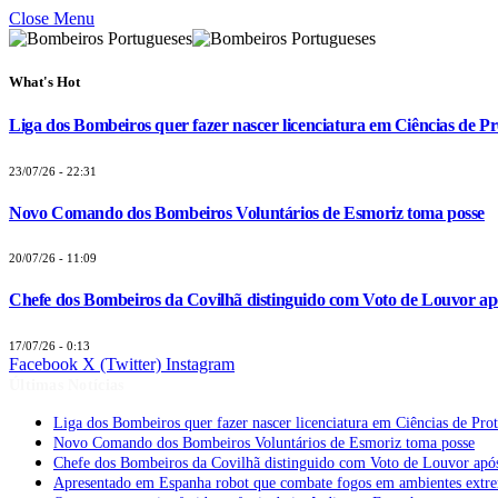
Close Menu
What's Hot
Liga dos Bombeiros quer fazer nascer licenciatura em Ciências de Pr
23/07/26 - 22:31
Novo Comando dos Bombeiros Voluntários de Esmoriz toma posse
20/07/26 - 11:09
Chefe dos Bombeiros da Covilhã distinguido com Voto de Louvor apó
17/07/26 - 0:13
Facebook
X (Twitter)
Instagram
Últimas Notícias
Liga dos Bombeiros quer fazer nascer licenciatura em Ciências de Pro
Novo Comando dos Bombeiros Voluntários de Esmoriz toma posse
Chefe dos Bombeiros da Covilhã distinguido com Voto de Louvor após
Apresentado em Espanha robot que combate fogos em ambientes extr