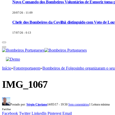
Novo Comando dos Bombeiros Voluntários de Esmoriz toma p
20/07/26 - 11:09
Chefe dos Bombeiros da Covilhã distinguido com Voto de Louv
17/07/26 - 0:13
Início
»
Fotorreportagem
»
Bombeiros de Folgosinho organizaram o seu
IMG_1067
Postado por:
Sérgio Cipriano
14/05/17 - 19:50
Sem comentários
1 Leitura mínima
Partilhar
Facebook
Twitter
LinkedIn
Pinterest
Email