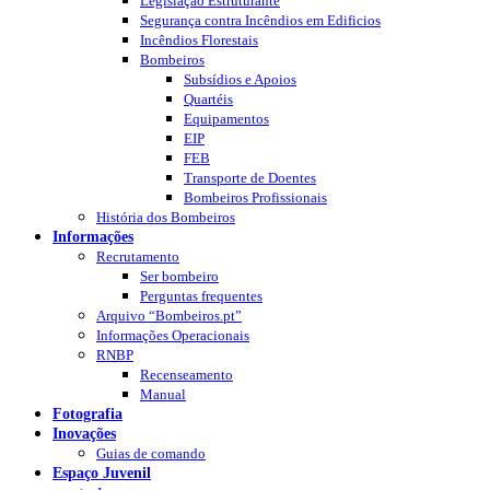
Legislação Estruturante
Segurança contra Incêndios em Edificios
Incêndios Florestais
Bombeiros
Subsídios e Apoios
Quartéis
Equipamentos
EIP
FEB
Transporte de Doentes
Bombeiros Profissionais
História dos Bombeiros
Informações
Recrutamento
Ser bombeiro
Perguntas frequentes
Arquivo “Bombeiros.pt”
Informações Operacionais
RNBP
Recenseamento
Manual
Fotografia
Inovações
Guias de comando
Espaço Juvenil