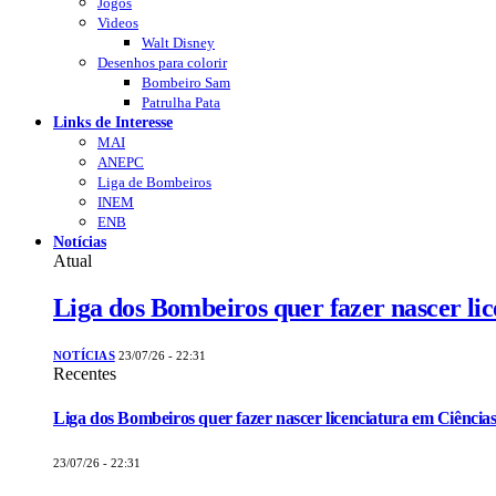
Jogos
Videos
Walt Disney
Desenhos para colorir
Bombeiro Sam
Patrulha Pata
Links de Interesse
MAI
ANEPC
Liga de Bombeiros
INEM
ENB
Notícias
Atual
Liga dos Bombeiros quer fazer nascer li
NOTÍCIAS
23/07/26 - 22:31
Recentes
Liga dos Bombeiros quer fazer nascer licenciatura em Ciências
23/07/26 - 22:31