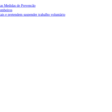
as Medidas de Prevenção
bombeiros
is e pretendem suspender trabalho voluntário