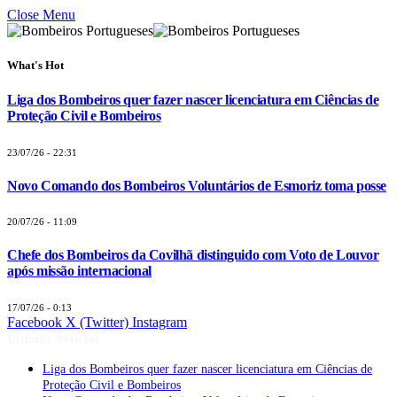
Close Menu
What's Hot
Liga dos Bombeiros quer fazer nascer licenciatura em Ciências de
Proteção Civil e Bombeiros
23/07/26 - 22:31
Novo Comando dos Bombeiros Voluntários de Esmoriz toma posse
20/07/26 - 11:09
Chefe dos Bombeiros da Covilhã distinguido com Voto de Louvor
após missão internacional
17/07/26 - 0:13
Facebook
X (Twitter)
Instagram
Últimas Notícias
Liga dos Bombeiros quer fazer nascer licenciatura em Ciências de
Proteção Civil e Bombeiros