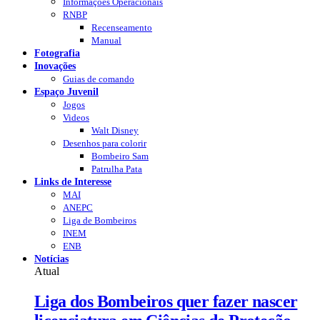
Informações Operacionais
RNBP
Recenseamento
Manual
Fotografia
Inovações
Guias de comando
Espaço Juvenil
Jogos
Videos
Walt Disney
Desenhos para colorir
Bombeiro Sam
Patrulha Pata
Links de Interesse
MAI
ANEPC
Liga de Bombeiros
INEM
ENB
Notícias
Atual
Liga dos Bombeiros quer fazer nascer