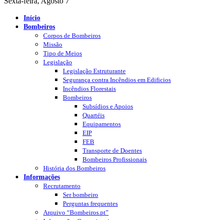
Sexta-feira, Agosto 7
Início
Bombeiros
Corpos de Bombeiros
Missão
Tipo de Meios
Legislação
Legislação Estruturante
Segurança contra Incêndios em Edificios
Incêndios Florestais
Bombeiros
Subsídios e Apoios
Quartéis
Equipamentos
EIP
FEB
Transporte de Doentes
Bombeiros Profissionais
História dos Bombeiros
Informações
Recrutamento
Ser bombeiro
Perguntas frequentes
Arquivo “Bombeiros.pt”