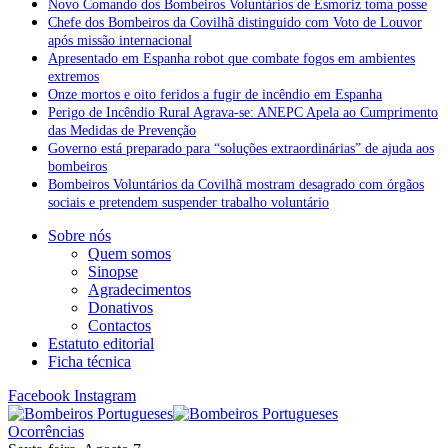
Novo Comando dos Bombeiros Voluntários de Esmoriz toma posse
Chefe dos Bombeiros da Covilhã distinguido com Voto de Louvor
após missão internacional
Apresentado em Espanha robot que combate fogos em ambientes
extremos
Onze mortos e oito feridos a fugir de incêndio em Espanha
Perigo de Incêndio Rural Agrava-se: ANEPC Apela ao Cumprimento
das Medidas de Prevenção
Governo está preparado para “soluções extraordinárias” de ajuda aos
bombeiros
Bombeiros Voluntários da Covilhã mostram desagrado com órgãos
sociais e pretendem suspender trabalho voluntário
Sobre nós
Quem somos
Sinopse
Agradecimentos
Donativos
Contactos
Estatuto editorial
Ficha técnica
Facebook
Instagram
Ocorrências