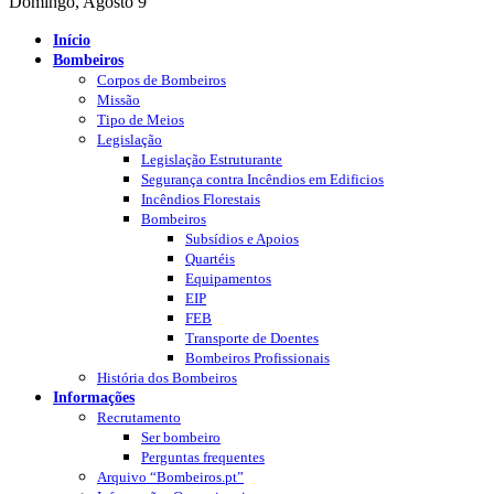
Domingo, Agosto 9
Início
Bombeiros
Corpos de Bombeiros
Missão
Tipo de Meios
Legislação
Legislação Estruturante
Segurança contra Incêndios em Edificios
Incêndios Florestais
Bombeiros
Subsídios e Apoios
Quartéis
Equipamentos
EIP
FEB
Transporte de Doentes
Bombeiros Profissionais
História dos Bombeiros
Informações
Recrutamento
Ser bombeiro
Perguntas frequentes
Arquivo “Bombeiros.pt”