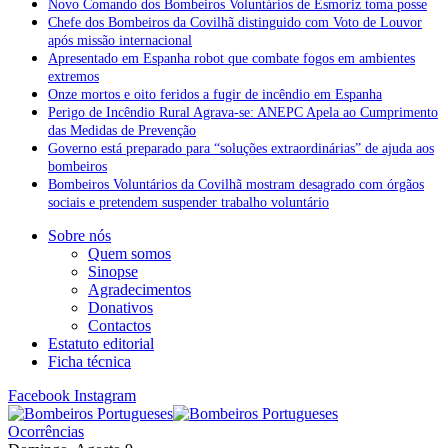
Novo Comando dos Bombeiros Voluntários de Esmoriz toma posse
Chefe dos Bombeiros da Covilhã distinguido com Voto de Louvor
após missão internacional
Apresentado em Espanha robot que combate fogos em ambientes
extremos
Onze mortos e oito feridos a fugir de incêndio em Espanha
Perigo de Incêndio Rural Agrava-se: ANEPC Apela ao Cumprimento
das Medidas de Prevenção
Governo está preparado para “soluções extraordinárias” de ajuda aos
bombeiros
Bombeiros Voluntários da Covilhã mostram desagrado com órgãos
sociais e pretendem suspender trabalho voluntário
Sobre nós
Quem somos
Sinopse
Agradecimentos
Donativos
Contactos
Estatuto editorial
Ficha técnica
Facebook
Instagram
Ocorrências