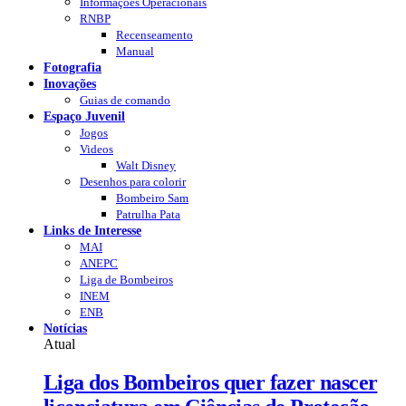
Informações Operacionais
RNBP
Recenseamento
Manual
Fotografia
Inovações
Guias de comando
Espaço Juvenil
Jogos
Videos
Walt Disney
Desenhos para colorir
Bombeiro Sam
Patrulha Pata
Links de Interesse
MAI
ANEPC
Liga de Bombeiros
INEM
ENB
Notícias
Atual
Liga dos Bombeiros quer fazer nascer