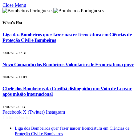
Close Menu
What's Hot
Liga dos Bombeiros quer fazer nascer licenciatura em Ciências de
Proteção Civil e Bombeiros
23/07/26 - 22:31
Novo Comando dos Bombeiros Voluntários de Esmoriz toma posse
20/07/26 - 11:09
Chefe dos Bombeiros da Covilhã distinguido com Voto de Louvor
após missão internacional
17/07/26 - 0:13
Facebook
X (Twitter)
Instagram
Últimas Notícias
Liga dos Bombeiros quer fazer nascer licenciatura em Ciências de
Proteção Civil e Bombeiros