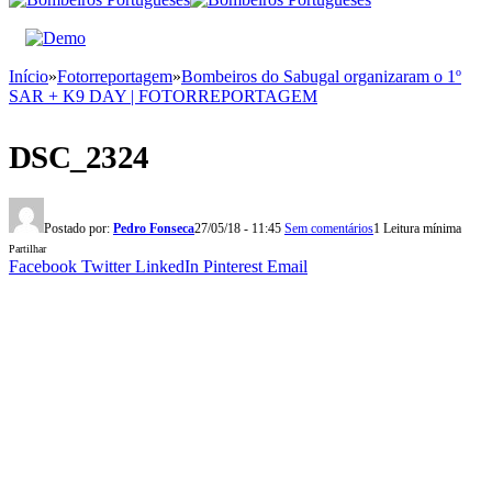
Início
»
Fotorreportagem
»
Bombeiros do Sabugal organizaram o 1º
SAR + K9 DAY | FOTORREPORTAGEM
DSC_2324
Postado por:
Pedro Fonseca
27/05/18 - 11:45
Sem comentários
1 Leitura mínima
Partilhar
Facebook
Twitter
LinkedIn
Pinterest
Email