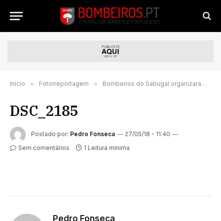
Início
»
Fotorreportagem
»
Bombeiros do Sabugal organizaram o 1º SAR + K9 DAY | FOTORREPORTAGEM
DSC_2185
Postado por:
Pedro Fonseca
27/05/18 - 11:40
Sem comentários
1 Leitura mínima
Pedro Fonseca