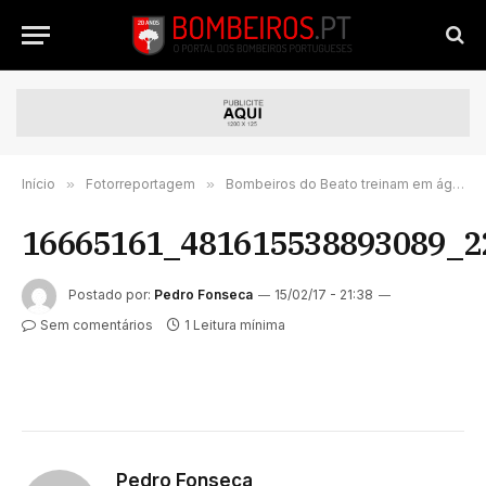
Início
»
Fotorreportagem
»
Bombeiros do Beato treinam em águas bravas no rio Minho | FOTORREPORTAGEM
16665161_481615538893089_2
Postado por:
Pedro Fonseca
15/02/17 - 21:38
Sem comentários
1 Leitura mínima
Pedro Fonseca