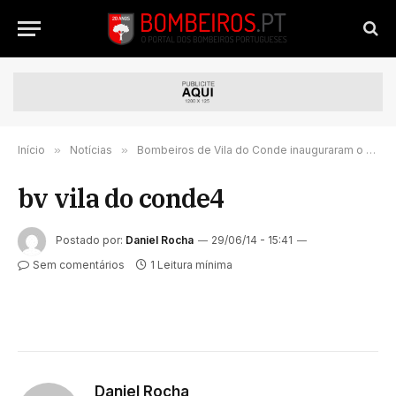
Início
»
Notícias
»
Bombeiros de Vila do Conde inauguraram o contentor de Flashover
bv vila do conde4
Postado por:
Daniel Rocha
29/06/14 - 15:41
Sem comentários
1 Leitura mínima
Daniel Rocha