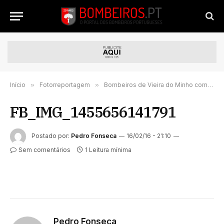
Início
»
Fotorreportagem
»
Bombeiros de Vieira do Minho comemoram 75° Aniversário | FOTORREPORTAGEM
FB_IMG_1455656141791
Postado por:
Pedro Fonseca
16/02/16 - 21:10
Sem comentários
1 Leitura mínima
Pedro Fonseca