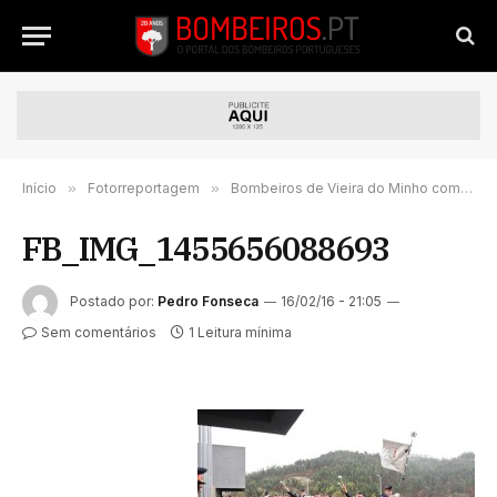
Início
»
Fotorreportagem
»
Bombeiros de Vieira do Minho comemoram 75° Aniversário | FOTORREPORTAGEM
FB_IMG_1455656088693
Postado por:
Pedro Fonseca
16/02/16 - 21:05
Sem comentários
1 Leitura mínima