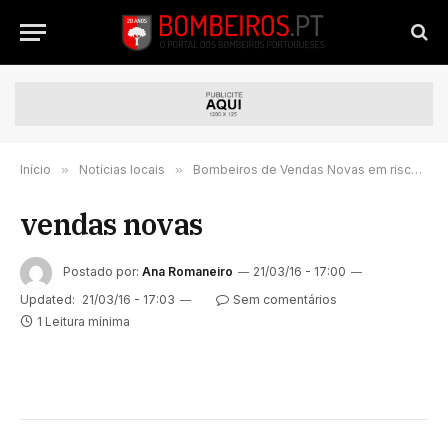
Início
»
Notícias locais
»
Bombeiros de Vendas Novas em risco de não receberem ordenado
vendas novas
Postado por:
Ana Romaneiro
21/03/16 - 17:00
Updated:
21/03/16 - 17:03
Sem comentários
1 Leitura mínima