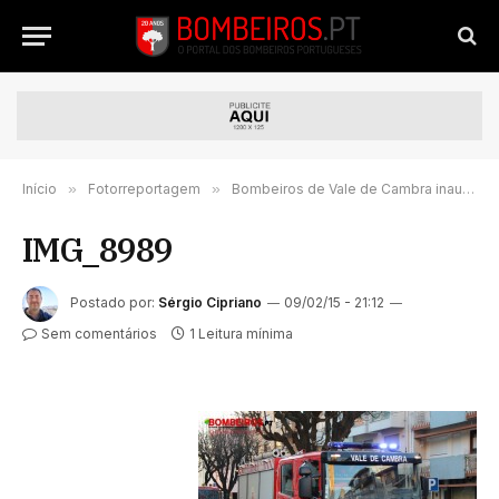
Início
»
Fotorreportagem
»
Bombeiros de Vale de Cambra inauguram novo quartel
IMG_8989
Postado por:
Sérgio Cipriano
09/02/15 - 21:12
Sem comentários
1 Leitura mínima