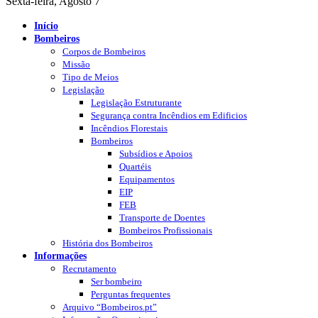
Sexta-feira, Agosto 7
Início
Bombeiros
Corpos de Bombeiros
Missão
Tipo de Meios
Legislação
Legislação Estruturante
Segurança contra Incêndios em Edificios
Incêndios Florestais
Bombeiros
Subsídios e Apoios
Quartéis
Equipamentos
EIP
FEB
Transporte de Doentes
Bombeiros Profissionais
História dos Bombeiros
Informações
Recrutamento
Ser bombeiro
Perguntas frequentes
Arquivo “Bombeiros.pt”