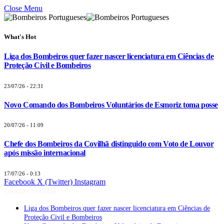
Close Menu
What's Hot
Liga dos Bombeiros quer fazer nascer licenciatura em Ciências de
Proteção Civil e Bombeiros
23/07/26 - 22:31
Novo Comando dos Bombeiros Voluntários de Esmoriz toma posse
20/07/26 - 11:09
Chefe dos Bombeiros da Covilhã distinguido com Voto de Louvor
após missão internacional
17/07/26 - 0:13
Facebook
X (Twitter)
Instagram
Últimas Notícias
Liga dos Bombeiros quer fazer nascer licenciatura em Ciências de
Proteção Civil e Bombeiros