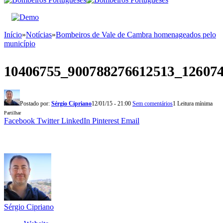
Início
»
Notícias
»
Bombeiros de Vale de Cambra homenageados pelo
município
10406755_900788276612513_12607
Postado por:
Sérgio Cipriano
12/01/15 - 21:00
Sem comentários
1 Leitura mínima
Partilhar
Facebook
Twitter
LinkedIn
Pinterest
Email
Sérgio Cipriano