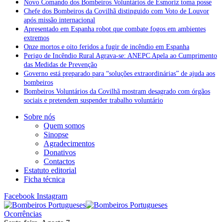
Novo Comando dos Bombeiros Voluntários de Esmoriz toma posse
Chefe dos Bombeiros da Covilhã distinguido com Voto de Louvor
após missão internacional
Apresentado em Espanha robot que combate fogos em ambientes
extremos
Onze mortos e oito feridos a fugir de incêndio em Espanha
Perigo de Incêndio Rural Agrava-se: ANEPC Apela ao Cumprimento
das Medidas de Prevenção
Governo está preparado para “soluções extraordinárias” de ajuda aos
bombeiros
Bombeiros Voluntários da Covilhã mostram desagrado com órgãos
sociais e pretendem suspender trabalho voluntário
Sobre nós
Quem somos
Sinopse
Agradecimentos
Donativos
Contactos
Estatuto editorial
Ficha técnica
Facebook
Instagram
Ocorrências