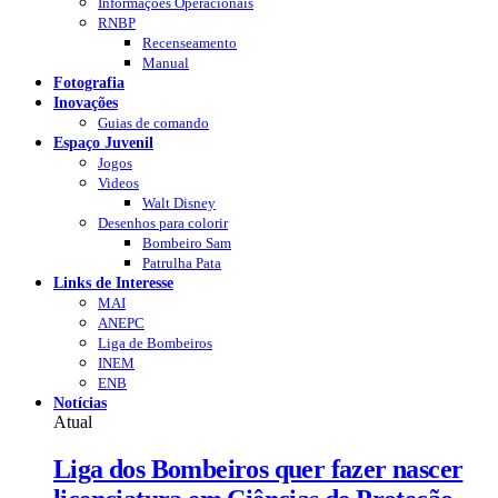
Informações Operacionais
RNBP
Recenseamento
Manual
Fotografia
Inovações
Guias de comando
Espaço Juvenil
Jogos
Videos
Walt Disney
Desenhos para colorir
Bombeiro Sam
Patrulha Pata
Links de Interesse
MAI
ANEPC
Liga de Bombeiros
INEM
ENB
Notícias
Atual
Liga dos Bombeiros quer fazer nascer