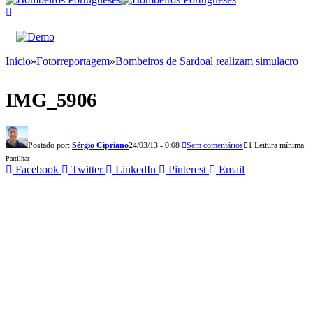
Início
»
Fotorreportagem
»
Bombeiros de Sardoal realizam simulacro
IMG_5906
Postado por:
Sérgio Cipriano
24/03/13 - 0:08
Sem comentários
1 Leitura mínima
Partilhar
Facebook
Twitter
LinkedIn
Pinterest
Email