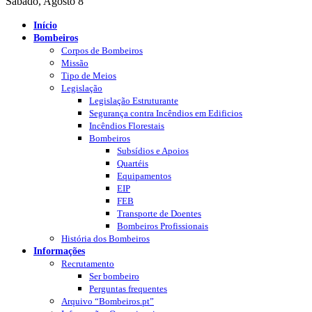
Sábado, Agosto 8
Início
Bombeiros
Corpos de Bombeiros
Missão
Tipo de Meios
Legislação
Legislação Estruturante
Segurança contra Incêndios em Edificios
Incêndios Florestais
Bombeiros
Subsídios e Apoios
Quartéis
Equipamentos
EIP
FEB
Transporte de Doentes
Bombeiros Profissionais
História dos Bombeiros
Informações
Recrutamento
Ser bombeiro
Perguntas frequentes
Arquivo “Bombeiros.pt”