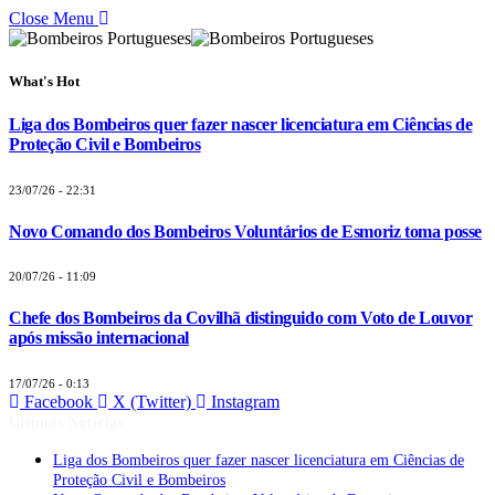
Close Menu
What's Hot
Liga dos Bombeiros quer fazer nascer licenciatura em Ciências de
Proteção Civil e Bombeiros
23/07/26 - 22:31
Novo Comando dos Bombeiros Voluntários de Esmoriz toma posse
20/07/26 - 11:09
Chefe dos Bombeiros da Covilhã distinguido com Voto de Louvor
após missão internacional
17/07/26 - 0:13
Facebook
X (Twitter)
Instagram
Últimas Notícias
Liga dos Bombeiros quer fazer nascer licenciatura em Ciências de
Proteção Civil e Bombeiros