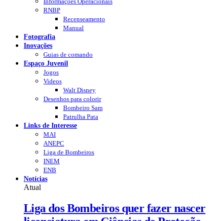
Informações Operacionais
RNBP
Recenseamento
Manual
Fotografia
Inovações
Guias de comando
Espaço Juvenil
Jogos
Videos
Walt Disney
Desenhos para colorir
Bombeiro Sam
Patrulha Pata
Links de Interesse
MAI
ANEPC
Liga de Bombeiros
INEM
ENB
Notícias
Atual
Liga dos Bombeiros quer fazer nascer