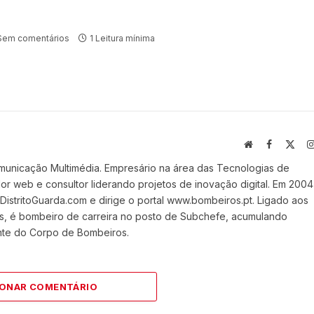
Sem comentários
1 Leitura mínima
Website
Facebook
X
(Twi
municação Multimédia. Empresário na área das Tecnologias de
 web e consultor liderando projetos de inovação digital. Em 2004
stritoGuarda.com e dirige o portal www.bombeiros.pt. Ligado aos
s, é bombeiro de carreira no posto de Subchefe, acumulando
nte do Corpo de Bombeiros.
IONAR COMENTÁRIO