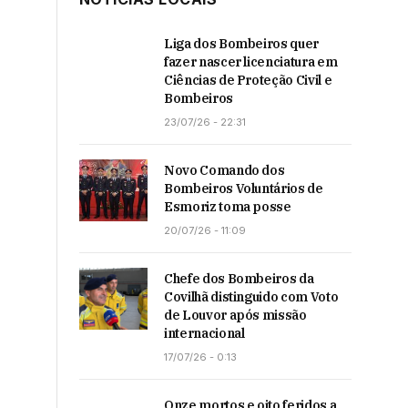
Liga dos Bombeiros quer
fazer nascer licenciatura em
Ciências de Proteção Civil e
Bombeiros
23/07/26 - 22:31
Novo Comando dos
Bombeiros Voluntários de
Esmoriz toma posse
20/07/26 - 11:09
Chefe dos Bombeiros da
Covilhã distinguido com Voto
de Louvor após missão
internacional
17/07/26 - 0:13
Onze mortos e oito feridos a