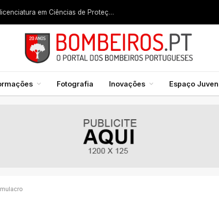
Liga dos Bombeiros quer fazer nascer licenciatura em Ciências de Proteção Civil e Bombeiros
formações
Fotografia
Inovações
Espaço Juveni
imulacro