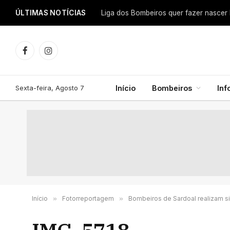
ÚLTIMAS NOTÍCIAS
Facebook
Instagram
Sexta-feira, Agosto 7
Início
Bombeiros
In
Início
»
Fotorreportagem
»
Bombeiros de Sardoal realizam s