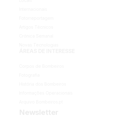
Locais
Internacionais
Fotorreportagem
Artigos Técnicos
Crónica Semanal
Novas Tecnologias
ÁREAS DE INTERESSE
Corpos de Bombeiros
Fotografia
História dos Bombeiros
Informações Operacionais
Arquivo Bombeiros.pt
Newsletter
Receba as últimas informações do portal dos Bombeiros 