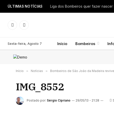
ÚLTIMAS NOTÍCIAS
Facebook
Instagram
Sexta-feira, Agosto 7
Início
Bombeiros
Inf
Início
»
Notícias
»
Bombeiros de São João da Madeira reviv
IMG_8552
Postado por:
Sérgio Cipriano
29/05/13 - 21:28