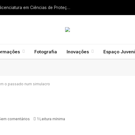
Liga dos Bombeiros quer fazer nascer licenciatura em Ciências de Proteção Civil e Bombeiros
ormações
Fotografia
Inovações
Espaço Juveni
em o passado num simulacro
Sem comentários
1 Leitura mínima