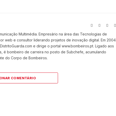
Website
Facebook
X
(Twit
municação Multimédia. Empresário na área das Tecnologias de
 web e consultor liderando projetos de inovação digital. Em 2004
stritoGuarda.com e dirige o portal www.bombeiros.pt. Ligado aos
s, é bombeiro de carreira no posto de Subchefe, acumulando
nte do Corpo de Bombeiros.
IONAR COMENTÁRIO