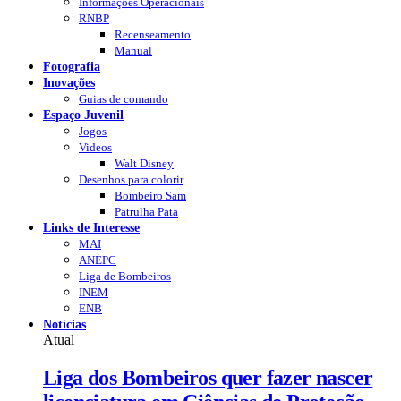
Informações Operacionais
RNBP
Recenseamento
Manual
Fotografia
Inovações
Guias de comando
Espaço Juvenil
Jogos
Videos
Walt Disney
Desenhos para colorir
Bombeiro Sam
Patrulha Pata
Links de Interesse
MAI
ANEPC
Liga de Bombeiros
INEM
ENB
Notícias
Atual
Liga dos Bombeiros quer fazer nascer