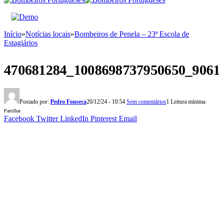
Início
»
Notícias locais
»
Bombeiros de Penela – 23ª Escola de
Estagiários
470681284_1008698737950650_906
Postado por:
Pedro Fonseca
20/12/24 - 10:54
Sem comentários
1 Leitura mínima
Partilhar
Facebook
Twitter
LinkedIn
Pinterest
Email