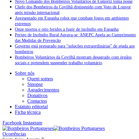
Novo Comando dos Bombeiros Voluntários de Esmoriz toma posse
Chefe dos Bombeiros da Covilhã distinguido com Voto de Louvor
após missão internacional
Apresentado em Espanha robot que combate fogos em ambientes
extremos
Onze mortos e oito feridos a fugir de incêndio em Espanha
Perigo de Incêndio Rural Agrava-se: ANEPC Apela ao Cumprimento
das Medidas de Prevenção
Governo está preparado para “soluções extraordinárias” de ajuda aos
bombeiros
Bombeiros Voluntários da Covilhã mostram desagrado com órgãos
sociais e pretendem suspender trabalho voluntário
Sobre nós
Quem somos
Sinopse
Agradecimentos
Donativos
Contactos
Estatuto editorial
Ficha técnica
Facebook
Instagram
Ocorrências