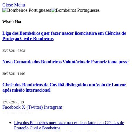
Close Menu
What's Hot
Liga dos Bombeiros quer fazer nascer licenciatura em Ciências de
Proteção Civil e Bombeiros
23/07/26 - 22:31
Novo Comando dos Bombeiros Voluntários de Esmoriz toma posse
20/07/26 - 11:09
Chefe dos Bombeiros da Covilhã distinguido com Voto de Louvor
após missão internacional
17/07/26 - 0:13
Facebook
X (Twitter)
Instagram
Últimas Notícias
Liga dos Bombeiros quer fazer nascer licenciatura em Ciências de
Proteção Civil e Bombeiros