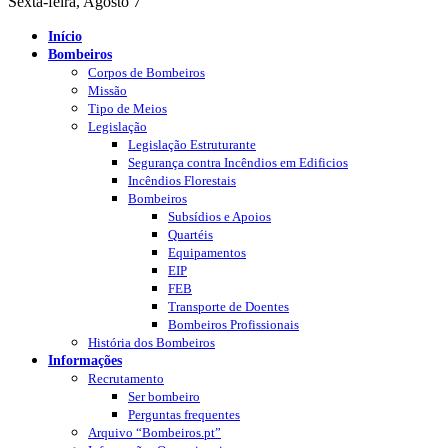
Sexta-feira, Agosto 7
Início
Bombeiros
Corpos de Bombeiros
Missão
Tipo de Meios
Legislação
Legislação Estruturante
Segurança contra Incêndios em Edificios
Incêndios Florestais
Bombeiros
Subsídios e Apoios
Quartéis
Equipamentos
EIP
FEB
Transporte de Doentes
Bombeiros Profissionais
História dos Bombeiros
Informações
Recrutamento
Ser bombeiro
Perguntas frequentes
Arquivo “Bombeiros.pt”