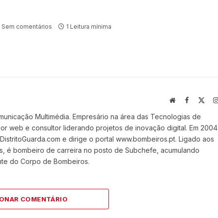
Sem comentários
1 Leitura mínima
Website
Facebook
X
(Twi
municação Multimédia. Empresário na área das Tecnologias de
 web e consultor liderando projetos de inovação digital. Em 2004
stritoGuarda.com e dirige o portal www.bombeiros.pt. Ligado aos
s, é bombeiro de carreira no posto de Subchefe, acumulando
nte do Corpo de Bombeiros.
IONAR COMENTÁRIO