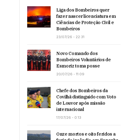
Liga dos Bombeiros quer
fazer nascer licenciatura em
Ciências de Proteção Civil e
Bombeiros
23/07/26 - 22:31
Novo Comando dos
Bombeiros Voluntários de
Esmoriz toma posse
20/07/26 - 11:09
Chefe dos Bombeiros da
Covilhã distinguido com Voto
de Louvor após missão
internacional
17/07/26 - 0:13
Onze mortos e oito feridos a