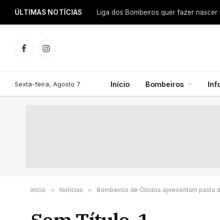
ÚLTIMAS NOTÍCIAS
Facebook
Instagram
Sexta-feira, Agosto 7
Início
Bombeiros
In
Início
»
Notícias
»
Bombeiros de Óbidos apresentam pasta