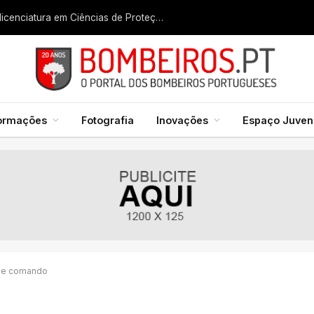
Liga dos Bombeiros quer fazer nascer licenciatura em Ciências de Proteção Civil e Bombeiros
formações
Fotografia
Inovações
Espaço Juveni
 de comando