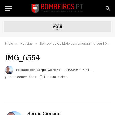
Início
»
Notícias
»
Bombeiros de Melo comemoraram o seu 80º. aniversário
IMG_6554
Postado por:
Sérgio Cipriano
01/03/16 - 16:41
Sem comentários
1 Leitura mínima
Sérgio Cipriano