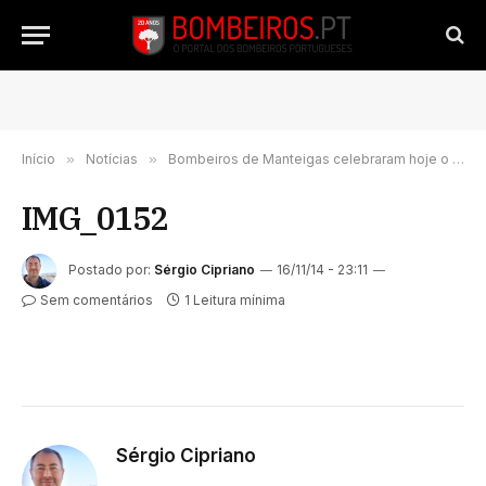
Início
»
Notícias
»
Bombeiros de Manteigas celebraram hoje o seu 60º. Aniversário
IMG_0152
Postado por:
Sérgio Cipriano
16/11/14 - 23:11
Sem comentários
1 Leitura mínima
Sérgio Cipriano