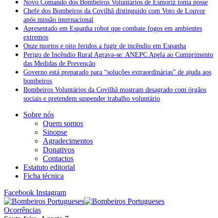
Novo Comando dos Bombeiros Voluntários de Esmoriz toma posse
Chefe dos Bombeiros da Covilhã distinguido com Voto de Louvor
após missão internacional
Apresentado em Espanha robot que combate fogos em ambientes
extremos
Onze mortos e oito feridos a fugir de incêndio em Espanha
Perigo de Incêndio Rural Agrava-se: ANEPC Apela ao Cumprimento
das Medidas de Prevenção
Governo está preparado para “soluções extraordinárias” de ajuda aos
bombeiros
Bombeiros Voluntários da Covilhã mostram desagrado com órgãos
sociais e pretendem suspender trabalho voluntário
Sobre nós
Quem somos
Sinopse
Agradecimentos
Donativos
Contactos
Estatuto editorial
Ficha técnica
Facebook
Instagram
Ocorrências