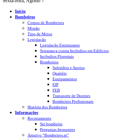
Sexta-feira, Agosto 7
Início
Bombeiros
Corpos de Bombeiros
Missão
Tipo de Meios
Legislação
Legislação Estruturante
Segurança contra Incêndios em Edificios
Incêndios Florestais
Bombeiros
Subsídios e Apoios
Quartéis
Equipamentos
EIP
FEB
Transporte de Doentes
Bombeiros Profissionais
História dos Bombeiros
Informações
Recrutamento
Ser bombeiro
Perguntas frequentes
Arquivo “Bombeiros.pt”