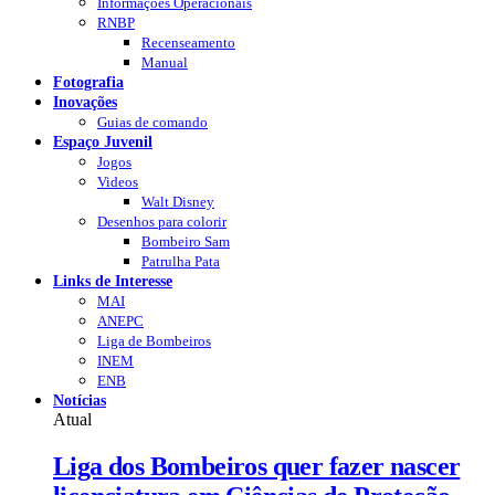
Informações Operacionais
RNBP
Recenseamento
Manual
Fotografia
Inovações
Guias de comando
Espaço Juvenil
Jogos
Videos
Walt Disney
Desenhos para colorir
Bombeiro Sam
Patrulha Pata
Links de Interesse
MAI
ANEPC
Liga de Bombeiros
INEM
ENB
Notícias
Atual
Liga dos Bombeiros quer fazer nascer