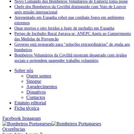
Novo Comando dos Bombeiros Voluntários de Esmoriz toma posse
Chefe dos Bombeiros da Covilhã distinguido com Voto de Louvor
após missão internacional
Apresentado em Espanha robot que combate fogos em ambientes
extremos
Onze mortos e oito feridos a fugir de incêndio em Espanha
Perigo de Incêndio Rural Agrava-se: ANEPC Apela ao Cumprimento
das Medidas de Prevenção
Governo está preparado para “soluções extraordinárias” de ajuda aos
bombeiros
Bombeiros Voluntários da Covilhã mostram desagrado com órgãos
sociais e pretendem suspender trabalho voluntário
Sobre nós
Quem somos
Sinopse
Agradecimentos
Donativos
Contactos
Estatuto editorial
Ficha técnica
Facebook
Instagram
Ocorrências