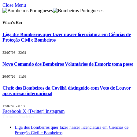
Close Menu
What's Hot
Liga dos Bombeiros quer fazer nascer licenciatura em Ciências de
Proteção Civil e Bombeiros
23/07/26 - 22:31
Novo Comando dos Bombeiros Voluntários de Esmoriz toma posse
20/07/26 - 11:09
Chefe dos Bombeiros da Covilhã distinguido com Voto de Louvor
após missão internacional
17/07/26 - 0:13
Facebook
X (Twitter)
Instagram
Últimas Notícias
Liga dos Bombeiros quer fazer nascer licenciatura em Ciências de
Proteção Civil e Bombeiros