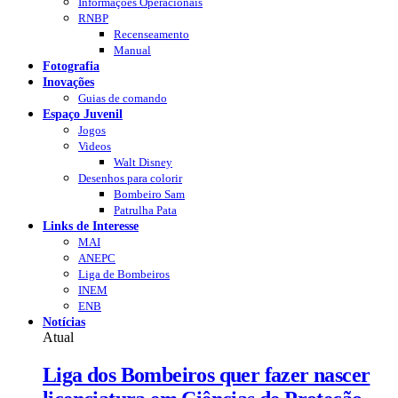
Informações Operacionais
RNBP
Recenseamento
Manual
Fotografia
Inovações
Guias de comando
Espaço Juvenil
Jogos
Videos
Walt Disney
Desenhos para colorir
Bombeiro Sam
Patrulha Pata
Links de Interesse
MAI
ANEPC
Liga de Bombeiros
INEM
ENB
Notícias
Atual
Liga dos Bombeiros quer fazer nascer