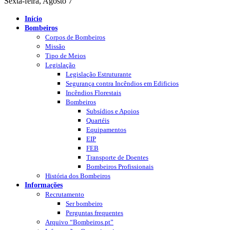
Sexta-feira, Agosto 7
Início
Bombeiros
Corpos de Bombeiros
Missão
Tipo de Meios
Legislação
Legislação Estruturante
Segurança contra Incêndios em Edificios
Incêndios Florestais
Bombeiros
Subsídios e Apoios
Quartéis
Equipamentos
EIP
FEB
Transporte de Doentes
Bombeiros Profissionais
História dos Bombeiros
Informações
Recrutamento
Ser bombeiro
Perguntas frequentes
Arquivo “Bombeiros.pt”