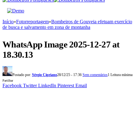
Início
»
Fotorreportagem
»
Bombeiros de Gouveia efetuam exercício
de busca e salvamento em zona de montanha
WhatsApp Image 2025-12-27 at
18.30.13
Postado por:
Sérgio Cipriano
28/12/25 - 17:36
Sem comentários
1 Leitura mínima
Partilhar
Facebook
Twitter
LinkedIn
Pinterest
Email